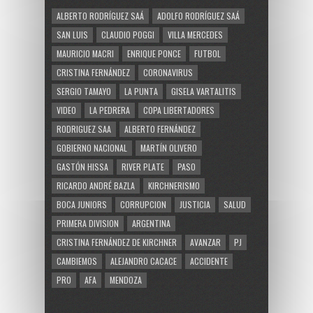
ALBERTO RODRÍGUEZ SAÁ
ADOLFO RODRÍGUEZ SAÁ
SAN LUIS
CLAUDIO POGGI
VILLA MERCEDES
MAURICIO MACRI
ENRIQUE PONCE
FUTBOL
CRISTINA FERNÁNDEZ
CORONAVIRUS
SERGIO TAMAYO
LA PUNTA
GISELA VARTALITIS
VIDEO
LA PEDRERA
COPA LIBERTADORES
RODRIGUEZ SAA
ALBERTO FERNÁNDEZ
GOBIERNO NACIONAL
MARTÍN OLIVERO
GASTÓN HISSA
RIVER PLATE
PASO
RICARDO ANDRÉ BAZLA
KIRCHNERISMO
BOCA JUNIORS
CORRUPCION
JUSTICIA
SALUD
PRIMERA DIVISION
ARGENTINA
CRISTINA FERNÁNDEZ DE KIRCHNER
AVANZAR
PJ
CAMBIEMOS
ALEJANDRO CACACE
ACCIDENTE
PRO
AFA
MENDOZA