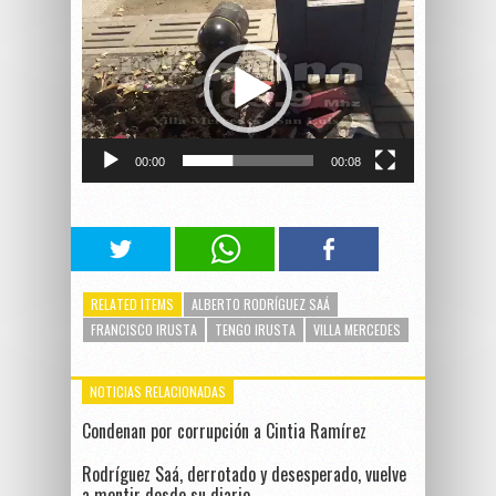
Reproductor
de
vídeo
00:00
00:08
RELATED ITEMS
ALBERTO RODRÍGUEZ SAÁ
FRANCISCO IRUSTA
TENGO IRUSTA
VILLA MERCEDES
NOTICIAS RELACIONADAS
Condenan por corrupción a Cintia Ramírez
Rodríguez Saá, derrotado y desesperado, vuelve
a mentir desde su diario