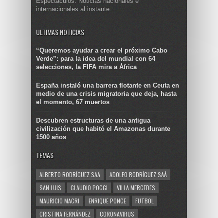
Espectáculos. Noticias nacionales e
internacionales al instante.
ULTIMAS NOTICIAS
“Queremos ayudar a crear el próximo Cabo
Verde”: para la idea del mundial con 64
selecciones, la FIFA mira a África
España instaló una barrera flotante en Ceuta en
medio de una crisis migratoria que deja, hasta
el momento, 67 muertos
Descubren estructuras de una antigua
civilización que habitó el Amazonas durante
1500 años
TEMAS
ALBERTO RODRÍGUEZ SAÁ
ADOLFO RODRÍGUEZ SAÁ
SAN LUIS
CLAUDIO POGGI
VILLA MERCEDES
MAURICIO MACRI
ENRIQUE PONCE
FUTBOL
CRISTINA FERNÁNDEZ
CORONAVIRUS