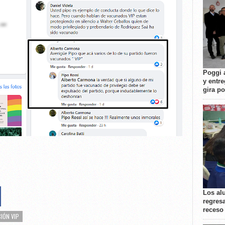
Poggi 
y entre
gira p
Los al
regresa
receso
IÓN VIP