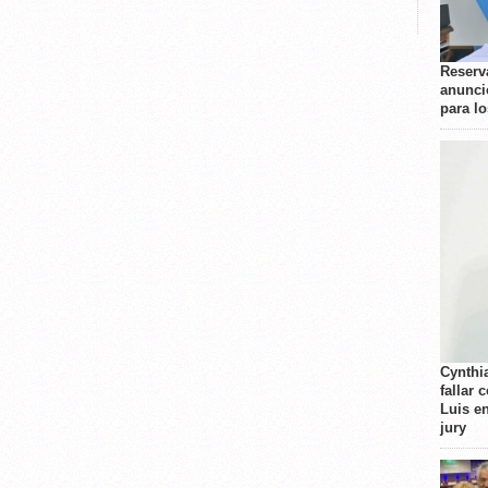
Reserva
anunci
para l
Cynthi
fallar 
Luis e
jury