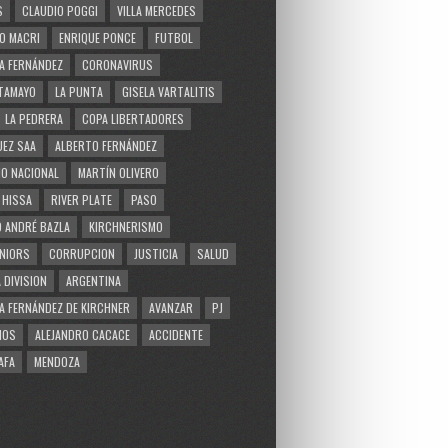
S
CLAUDIO POGGI
VILLA MERCEDES
O MACRI
ENRIQUE PONCE
FUTBOL
A FERNÁNDEZ
CORONAVIRUS
TAMAYO
LA PUNTA
GISELA VARTALITIS
LA PEDRERA
COPA LIBERTADORES
EZ SAA
ALBERTO FERNÁNDEZ
O NACIONAL
MARTÍN OLIVERO
 HISSA
RIVER PLATE
PASO
 ANDRÉ BAZLA
KIRCHNERISMO
NIORS
CORRUPCION
JUSTICIA
SALUD
 DIVISION
ARGENTINA
A FERNÁNDEZ DE KIRCHNER
AVANZAR
PJ
MOS
ALEJANDRO CACACE
ACCIDENTE
AFA
MENDOZA