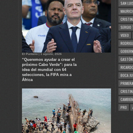
SAN LUI
MAURICI
CRISTIN
SERGIO 
VIDEO
RODRIGU
GOBIERN
El Puntano | 1 agosto, 2026
GASTÓN
“Queremos ayudar a crear el
próximo Cabo Verde”: para la
RICARDO
idea del mundial con 64
selecciones, la FIFA mira a
BOCA JU
África
PRIMERA
CRISTIN
CAMBIE
PRO