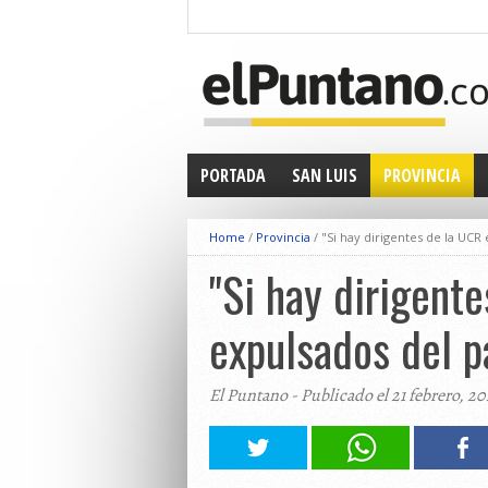
PORTADA
SAN LUIS
PROVINCIA
Home
/
Provincia
/
"Si hay dirigentes de la UCR
"Si hay dirigent
expulsados del pa
El Puntano - Publicado el 21 febrero, 20