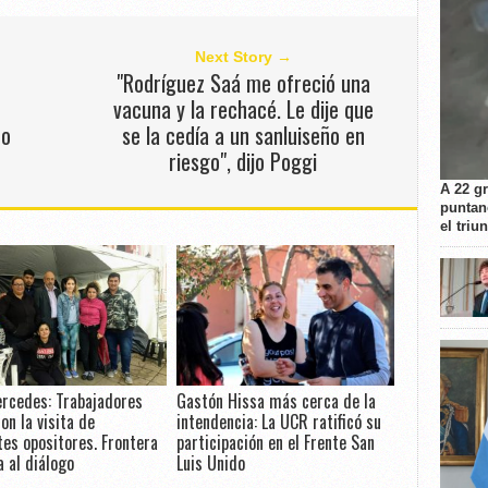
Next Story →
"Rodríguez Saá me ofreció una
vacuna y la rechacé. Le dije que
no
se la cedía a un sanluiseño en
riesgo", dijo Poggi
A 22 g
puntan
el triu
ercedes: Trabajadores
Gastón Hissa más cerca de la
on la visita de
intendencia: La UCR ratificó su
tes opositores. Frontera
participación en el Frente San
a al diálogo
Luis Unido