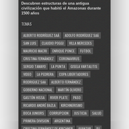
Descubren estructuras de una antigua
civilización que habitó el Amazonas durante
1500 años
TEMAS
ALBERTO RODRÍGUEZ SAÁ
ADOLFO RODRÍGUEZ SAÁ
SAN LUIS
CLAUDIO POGGI
VILLA MERCEDES
MAURICIO MACRI
ENRIQUE PONCE
FUTBOL
CRISTINA FERNÁNDEZ
CORONAVIRUS
SERGIO TAMAYO
LA PUNTA
GISELA VARTALITIS
VIDEO
LA PEDRERA
COPA LIBERTADORES
RODRIGUEZ SAA
ALBERTO FERNÁNDEZ
GOBIERNO NACIONAL
MARTÍN OLIVERO
GASTÓN HISSA
RIVER PLATE
PASO
RICARDO ANDRÉ BAZLA
KIRCHNERISMO
BOCA JUNIORS
CORRUPCION
JUSTICIA
SALUD
PRIMERA DIVISION
ARGENTINA
CRISTINA FERNÁNDEZ DE KIRCHNER
AVANZAR
PJ