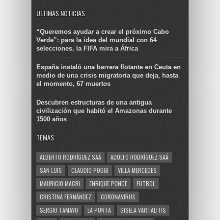
ULTIMAS NOTICIAS
“Queremos ayudar a crear el próximo Cabo
Verde”: para la idea del mundial con 64
selecciones, la FIFA mira a África
España instaló una barrera flotante en Ceuta en
medio de una crisis migratoria que deja, hasta
el momento, 67 muertos
Descubren estructuras de una antigua
civilización que habitó el Amazonas durante
1500 años
TEMAS
ALBERTO RODRÍGUEZ SAÁ
ADOLFO RODRÍGUEZ SAÁ
SAN LUIS
CLAUDIO POGGI
VILLA MERCEDES
MAURICIO MACRI
ENRIQUE PONCE
FUTBOL
CRISTINA FERNÁNDEZ
CORONAVIRUS
SERGIO TAMAYO
LA PUNTA
GISELA VARTALITIS