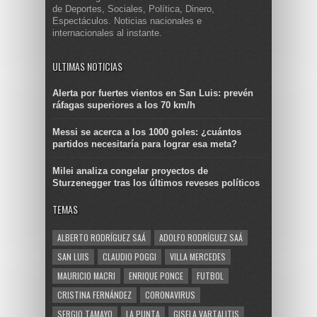
de Deportes, Sociales, Política, Dinero,
Espectáculos. Noticias nacionales e
internacionales al instante.
ULTIMAS NOTICIAS
Alerta por fuertes vientos en San Luis: prevén
ráfagas superiores a los 70 km/h
Messi se acerca a los 1000 goles: ¿cuántos
partidos necesitaría para lograr esa meta?
Milei analiza congelar proyectos de
Sturzenegger tras los últimos reveses políticos
TEMAS
ALBERTO RODRÍGUEZ SAÁ
ADOLFO RODRÍGUEZ SAÁ
SAN LUIS
CLAUDIO POGGI
VILLA MERCEDES
MAURICIO MACRI
ENRIQUE PONCE
FUTBOL
CRISTINA FERNÁNDEZ
CORONAVIRUS
SERGIO TAMAYO
LA PUNTA
GISELA VARTALITIS