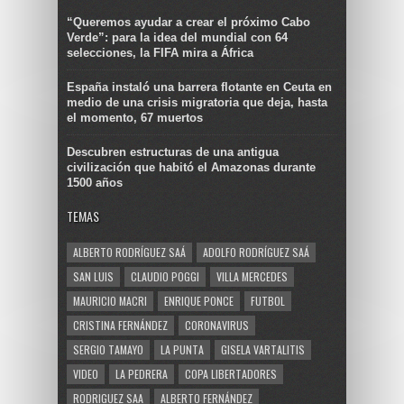
“Queremos ayudar a crear el próximo Cabo
Verde”: para la idea del mundial con 64
selecciones, la FIFA mira a África
España instaló una barrera flotante en Ceuta en
medio de una crisis migratoria que deja, hasta
el momento, 67 muertos
Descubren estructuras de una antigua
civilización que habitó el Amazonas durante
1500 años
TEMAS
ALBERTO RODRÍGUEZ SAÁ
ADOLFO RODRÍGUEZ SAÁ
SAN LUIS
CLAUDIO POGGI
VILLA MERCEDES
MAURICIO MACRI
ENRIQUE PONCE
FUTBOL
CRISTINA FERNÁNDEZ
CORONAVIRUS
SERGIO TAMAYO
LA PUNTA
GISELA VARTALITIS
VIDEO
LA PEDRERA
COPA LIBERTADORES
RODRIGUEZ SAA
ALBERTO FERNÁNDEZ