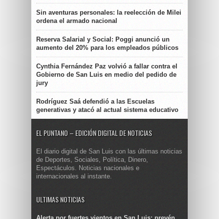
Sin aventuras personales: la reelección de Milei
ordena el armado nacional
Reserva Salarial y Social: Poggi anunció un
aumento del 20% para los empleados públicos
Cynthia Fernández Paz volvió a fallar contra el
Gobierno de San Luis en medio del pedido de
jury
Rodríguez Saá defendió a las Escuelas
generativas y atacó al actual sistema educativo
EL PUNTANO – EDICIÓN DIGITAL DE NOTICIAS
El diario digital de San Luis con las últimas noticias
de Deportes, Sociales, Política, Dinero,
Espectáculos. Noticias nacionales e
internacionales al instante.
ULTIMAS NOTICIAS
Alerta por fuertes vientos en San Luis: prevén