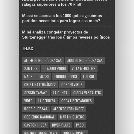
ráfagas superiores a los 70 km/h
Messi se acerca a los 1000 goles: ¿cuántos
partidos necesitaría para lograr esa meta?
Milei analiza congelar proyectos de
Sturzenegger tras los últimos reveses políticos
TEMAS
ALBERTO RODRÍGUEZ SAÁ
ADOLFO RODRÍGUEZ SAÁ
SAN LUIS
CLAUDIO POGGI
VILLA MERCEDES
MAURICIO MACRI
ENRIQUE PONCE
FUTBOL
CRISTINA FERNÁNDEZ
CORONAVIRUS
SERGIO TAMAYO
LA PUNTA
GISELA VARTALITIS
VIDEO
LA PEDRERA
COPA LIBERTADORES
RODRIGUEZ SAA
ALBERTO FERNÁNDEZ
GOBIERNO NACIONAL
MARTÍN OLIVERO
GASTÓN HISSA
RIVER PLATE
PASO
RICARDO ANDRÉ BAZLA
KIRCHNERISMO