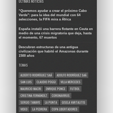
ULTIMAS NOTICIAS
“Queremos ayudar a crear el próximo Cabo
Verde”: para la idea del mundial con 64
selecciones, la FIFA mira a África
España instaló una barrera flotante en Ceuta en
medio de una crisis migratoria que deja, hasta
el momento, 67 muertos
Descubren estructuras de una antigua
civilización que habitó el Amazonas durante
1500 años
TEMAS
ALBERTO RODRÍGUEZ SAÁ
ADOLFO RODRÍGUEZ SAÁ
SAN LUIS
CLAUDIO POGGI
VILLA MERCEDES
MAURICIO MACRI
ENRIQUE PONCE
FUTBOL
CRISTINA FERNÁNDEZ
CORONAVIRUS
SERGIO TAMAYO
LA PUNTA
GISELA VARTALITIS
VIDEO
LA PEDRERA
COPA LIBERTADORES