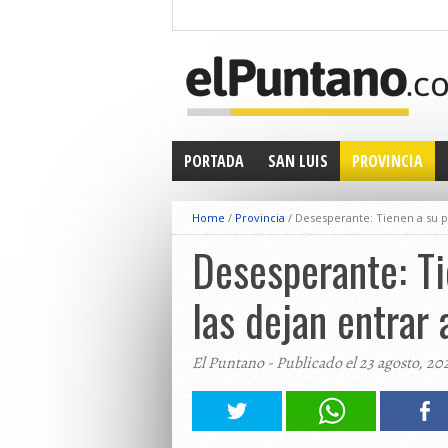
PORTADA
SAN LUIS
PROVINCIA
Home
/
Provincia
/
Desesperante: Tienen a su pa
Desesperante: Ti
las dejan entrar 
El Puntano - Publicado el 23 agosto, 20