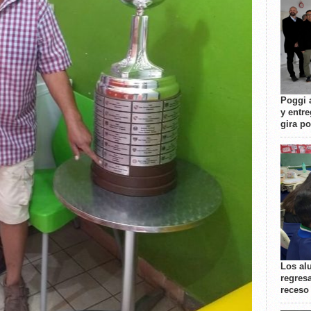
Poggi 
y entre
gira p
Los al
regresa
receso