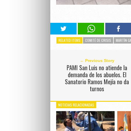
RELATED ITEMS
COMITÉ DE CRISIS
MARTÌN G
← Previous Story
PAMI San Luis no atiende la
demanda de los abuelos. El
Sanatorio Ramos Mejía no da
turnos
NOTICIAS RELACIONADAS