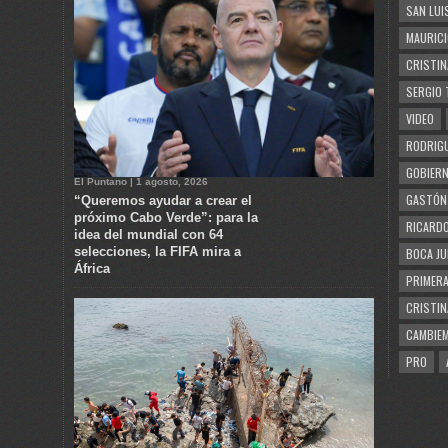
SAN LUI
MAURICI
CRISTIN
SERGIO 
VIDEO
RODRIGU
GOBIERN
El Puntano | 1 agosto, 2026
GASTÓN
“Queremos ayudar a crear el
próximo Cabo Verde”: para la
RICARDO
idea del mundial con 64
selecciones, la FIFA mira a
BOCA JU
África
PRIMERA
CRISTIN
CAMBIE
PRO