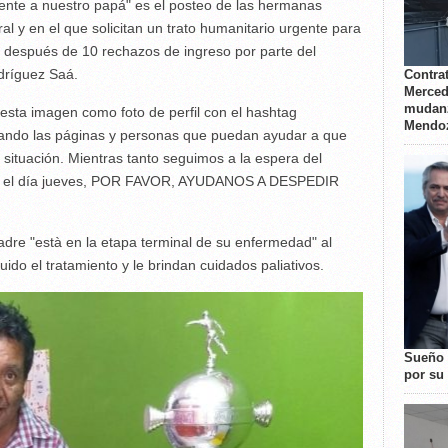
ente a nuestro papá" es el posteo de las hermanas
ral y en el que solicitan un trato humanitario urgente para
 después de 10 rechazos de ingreso por parte del
dríguez Saá.
Contrat
Merced
mudanz
sta imagen como foto de perfil con el hashtag
Mendo
tando las páginas y personas que puedan ayudar a que
 situación. Mientras tanto seguimos a la espera del
ado el día jueves, POR FAVOR, AYUDANOS A DESPEDIR
re "està en la etapa terminal de su enfermedad" al
ido el tratamiento y le brindan cuidados paliativos.
Sueño 
por su 