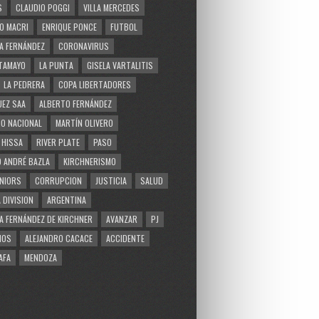
S
CLAUDIO POGGI
VILLA MERCEDES
O MACRI
ENRIQUE PONCE
FUTBOL
A FERNÁNDEZ
CORONAVIRUS
TAMAYO
LA PUNTA
GISELA VARTALITIS
LA PEDRERA
COPA LIBERTADORES
EZ SAA
ALBERTO FERNÁNDEZ
O NACIONAL
MARTÍN OLIVERO
 HISSA
RIVER PLATE
PASO
 ANDRÉ BAZLA
KIRCHNERISMO
NIORS
CORRUPCION
JUSTICIA
SALUD
 DIVISION
ARGENTINA
A FERNÁNDEZ DE KIRCHNER
AVANZAR
PJ
MOS
ALEJANDRO CACACE
ACCIDENTE
AFA
MENDOZA