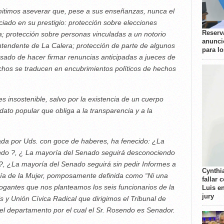
mitimos aseverar que, pese a sus enseñanzas, nunca el
ado en su prestigio: protección sobre elecciones
Reserva
; protección sobre personas vinculadas a un notorio
anunci
ntendente de La Calera; protección de parte de algunos
para l
ado de hacer firmar renuncias anticipadas a jueces de
echos se traducen en encubrimientos políticos de hechos
s insostenible, salvo por la existencia de un cuerpo
dato popular que obliga a la transparencia y a la
ada por Uds. con goce de haberes, ha fenecido: ¿La
ndo ?, ¿ La mayoría del Senado seguirá desconociendo
?, ¿La mayoría del Senado seguirá sin pedir Informes a
Cynthi
aría de la Mujer, pomposamente definida como “Ni una
fallar 
rogantes que nos planteamos los seis funcionarios de la
Luis e
jury
 y Unión Cívica Radical que dirigimos el Tribunal de
el departamento por el cual el Sr. Rosendo es Senador.