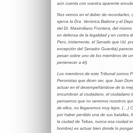
aún cuenta con vuestra aparente encubr
Nos vemos en el deber de recordarles, 
ejerce la Dra. Verónica Bailone y el Dep
del Dr. Maximiliano Frontera, del mism
en defensa de la legalidad y en contra 
Pero, tristemente, el Senado que Ud. pr
excepción del Senador Guardia) parecen
pesan sobre uno de los miembros de un
pertenecer a él).
Los miembros de este Tribunal somos P
Peronistas que dicen ser, que Juan Dom
actuar en él desempeñándose de la mejo
encumbran al ciudadano, el ciudadano ti
pensamos que no seremos nosotros quie
de ellos, no llegaremos muy lejos. (…)
por haber perdido una de sus batallas, 
la ciudad de Tebas, nunca esa ciudad es
hombre) es actuar bien donde lo pongan