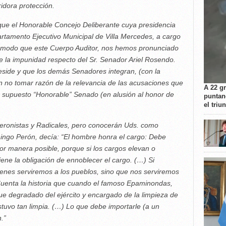
idora protección.
que el Honorable Concejo Deliberante cuya presidencia
artamento Ejecutivo Municipal de Villa Mercedes, a cargo
o modo que este Cuerpo Auditor, nos hemos pronunciado
de la impunidad respecto del Sr. Senador Ariel Rosendo.
eside y que los demás Senadores integran, (con la
 no tomar razón de la relevancia de las acusaciones que
A 22 g
 supuesto “Honorable” Senado (en alusión al honor de
puntan
el triu
eronistas y Radicales, pero conocerán Uds. como
ingo Perón, decía: “El hombre honra el cargo: Debe
r manera posible, porque si los cargos elevan o
ene la obligación de ennoblecer el cargo. (…) Si
nes serviremos a los pueblos, sino que nos serviremos
 Cuenta la historia que cuando el famoso Epaminondas,
fue degradado del ejército y encargado de la limpieza de
tuvo tan limpia. (…) Lo que debe importarle (a un
.”