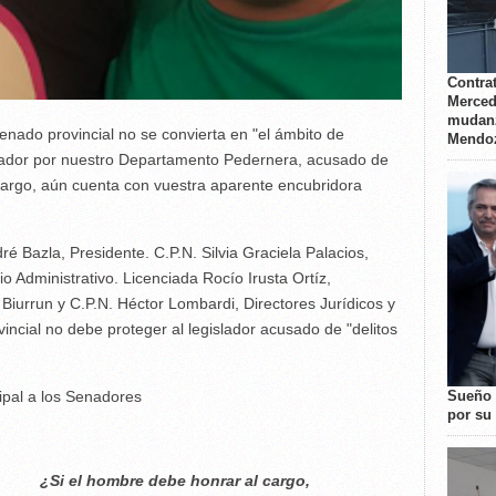
Contrat
Merced
mudanz
Senado provincial no se convierta en "el ámbito de
Mendo
ador por nuestro Departamento Pedernera, acusado de
argo, aún cuenta con vuestra aparente encubridora
ré Bazla, Presidente. C.P.N. Silvia Graciela Palacios,
io Administrativo. Licenciada Rocío Irusta Ortíz,
Biurrun y C.P.N. Héctor Lombardi, Directores Jurídicos y
incial no debe proteger al legislador acusado de "delitos
Sueño 
ipal a los Senadores
por su 
be honrar al cargo,