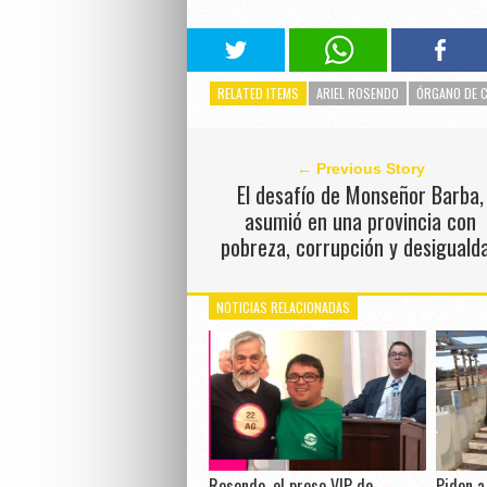
RELATED ITEMS
ARIEL ROSENDO
ÓRGANO DE 
← Previous Story
El desafío de Monseñor Barba,
asumió en una provincia con
pobreza, corrupción y desiguald
NOTICIAS RELACIONADAS
Rosendo, el preso VIP de
Piden a