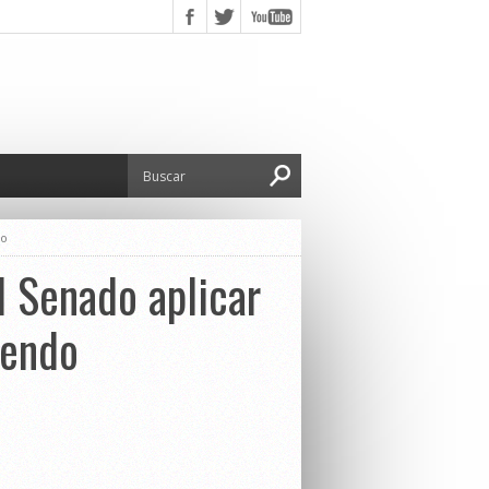
do
l Senado aplicar
sendo