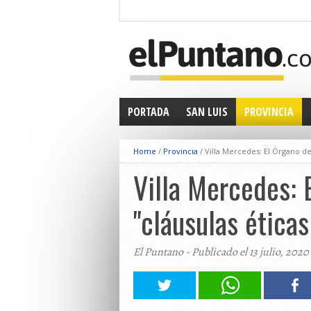
PORTADA
SAN LUIS
PROVINCIA
Home
/
Provincia
/
Villa Mercedes: El Órgano de
Villa Mercedes: 
"cláusulas ética
El Puntano - Publicado el 13 julio, 2020