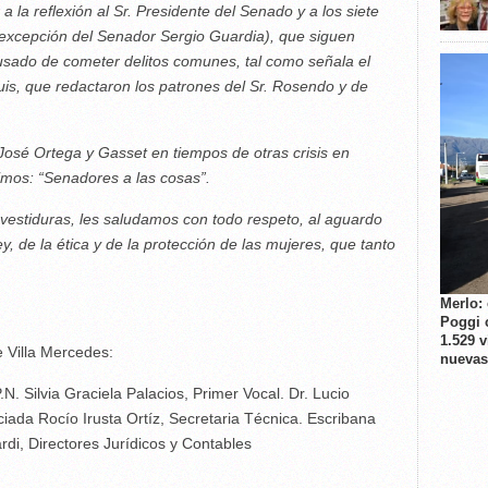
 la reflexión al Sr. Presidente del Senado y a los siete
 excepción del Senador Sergio Guardia), que siguen
sado de cometer delitos comunes, tal como señala el
uis, que redactaron los patrones del Sr. Rosendo y de
osé Ortega y Gasset en tiempos de otras crisis en
mos: “Senadores a las cosas”.
nvestiduras, les saludamos con todo respeto, al aguardo
ey, de la ética y de la protección de las mujeres, que tanto
Merlo:
Poggi 
1.529 
e Villa Mercedes:
nuevas
N. Silvia Graciela Palacios, Primer Vocal. Dr. Lucio
nciada Rocío Irusta Ortíz, Secretaria Técnica. Escribana
rdi, Directores Jurídicos y Contables