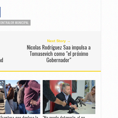
CONTRALOR MUNICIPAL
Next Story →
Nicolas Rodríguez Saa impulsa a
Tomasevich como "el próximo
ad
Gobernador"
 Frontera que declare la
"No puedo detenerlo, al no