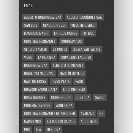
TEMAS
ALBERTO RODRÍGUEZ SAÁ
ADOLFO RODRÍGUEZ SAÁ
SAN LUIS
CLAUDIO POGGI
VILLA MERCEDES
MAURICIO MACRI
ENRIQUE PONCE
FUTBOL
CRISTINA FERNÁNDEZ
CORONAVIRUS
SERGIO TAMAYO
LA PUNTA
GISELA VARTALITIS
VIDEO
LA PEDRERA
COPA LIBERTADORES
RODRIGUEZ SAA
ALBERTO FERNÁNDEZ
GOBIERNO NACIONAL
MARTÍN OLIVERO
GASTÓN HISSA
RIVER PLATE
PASO
RICARDO ANDRÉ BAZLA
KIRCHNERISMO
BOCA JUNIORS
CORRUPCION
JUSTICIA
SALUD
PRIMERA DIVISION
ARGENTINA
CRISTINA FERNÁNDEZ DE KIRCHNER
AVANZAR
PJ
CAMBIEMOS
ALEJANDRO CACACE
ACCIDENTE
PRO
AFA
MENDOZA