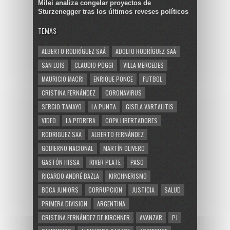
Milei analiza congelar proyectos de
Sturzenegger tras los últimos reveses políticos
TEMAS
ALBERTO RODRÍGUEZ SAÁ
ADOLFO RODRÍGUEZ SAÁ
SAN LUIS
CLAUDIO POGGI
VILLA MERCEDES
MAURICIO MACRI
ENRIQUE PONCE
FUTBOL
CRISTINA FERNÁNDEZ
CORONAVIRUS
SERGIO TAMAYO
LA PUNTA
GISELA VARTALITIS
VIDEO
LA PEDRERA
COPA LIBERTADORES
RODRIGUEZ SAA
ALBERTO FERNÁNDEZ
GOBIERNO NACIONAL
MARTÍN OLIVERO
GASTÓN HISSA
RIVER PLATE
PASO
RICARDO ANDRÉ BAZLA
KIRCHNERISMO
BOCA JUNIORS
CORRUPCION
JUSTICIA
SALUD
PRIMERA DIVISION
ARGENTINA
CRISTINA FERNÁNDEZ DE KIRCHNER
AVANZAR
PJ