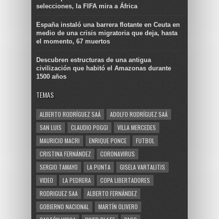
selecciones, la FIFA mira a África
España instaló una barrera flotante en Ceuta en
medio de una crisis migratoria que deja, hasta
el momento, 67 muertos
Descubren estructuras de una antigua
civilización que habitó el Amazonas durante
1500 años
TEMAS
ALBERTO RODRÍGUEZ SAÁ
ADOLFO RODRÍGUEZ SAÁ
SAN LUIS
CLAUDIO POGGI
VILLA MERCEDES
MAURICIO MACRI
ENRIQUE PONCE
FUTBOL
CRISTINA FERNÁNDEZ
CORONAVIRUS
SERGIO TAMAYO
LA PUNTA
GISELA VARTALITIS
VIDEO
LA PEDRERA
COPA LIBERTADORES
RODRIGUEZ SAA
ALBERTO FERNÁNDEZ
GOBIERNO NACIONAL
MARTÍN OLIVERO