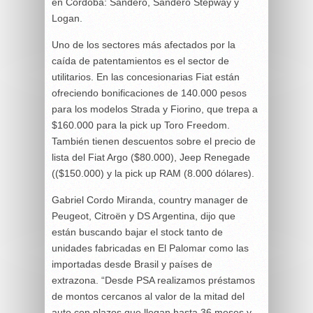
en Córdoba: Sandero, Sandero Stepway y
Logan.
Uno de los sectores más afectados por la
caída de patentamientos es el sector de
utilitarios. En las concesionarias Fiat están
ofreciendo bonificaciones de 140.000 pesos
para los modelos Strada y Fiorino, que trepa a
$160.000 para la pick up Toro Freedom.
También tienen descuentos sobre el precio de
lista del Fiat Argo ($80.000), Jeep Renegade
(($150.000) y la pick up RAM (8.000 dólares).
Gabriel Cordo Miranda, country manager de
Peugeot, Citroën y DS Argentina, dijo que
están buscando bajar el stock tanto de
unidades fabricadas en El Palomar como las
importadas desde Brasil y países de
extrazona. “Desde PSA realizamos préstamos
de montos cercanos al valor de la mitad del
auto con plazos que llegan hasta 36 meses y