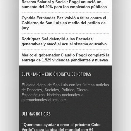
Reserva Salarial y Social: Poggi anunció un
aumento del 20% para los empleados públicos
Cynthia Fernández Paz volvió a fallar contra el
Gobierno de San Luis en medio del pedido de
jury
Rodríguez Saá defendió a las Escuelas
generativas y atacó al actual sistema educativo
Merlo: el gobernador Claudio Poggi completó la
entrega de 1.529 viviendas pendientes y nuevas
EL PUNTANO – EDICIÓN DIGITAL DE NOTICIAS
El diario digital de San Luis con las últimas noticias
de Deportes, Sociales, Política, Dinero,
Espectáculos. Noticias nacionales e
internacionales al instante.
ULTIMAS NOTICIAS
“Queremos ayudar a crear el próximo Cabo
Verde”: para la idea del mundial con 64