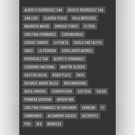
ALBERTO RODRÍGUEZ SAÁ
ADOLFO RODRÍGUEZ SAÁ
SAN LUIS
CLAUDIO POGGI
VILLA MERCEDES
MAURICIO MACRI
ENRIQUE PONCE
FUTBOL
CRISTINA FERNÁNDEZ
CORONAVIRUS
SERGIO TAMAYO
LA PUNTA
GISELA VARTALITIS
VIDEO
LA PEDRERA
COPA LIBERTADORES
RODRIGUEZ SAA
ALBERTO FERNÁNDEZ
GOBIERNO NACIONAL
MARTÍN OLIVERO
GASTÓN HISSA
RIVER PLATE
PASO
RICARDO ANDRÉ BAZLA
KIRCHNERISMO
BOCA JUNIORS
CORRUPCION
JUSTICIA
SALUD
PRIMERA DIVISION
ARGENTINA
CRISTINA FERNÁNDEZ DE KIRCHNER
AVANZAR
PJ
CAMBIEMOS
ALEJANDRO CACACE
ACCIDENTE
PRO
AFA
MENDOZA