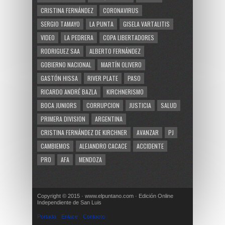
CRISTINA FERNÁNDEZ
CORONAVIRUS
SERGIO TAMAYO
LA PUNTA
GISELA VARTALITIS
VIDEO
LA PEDRERA
COPA LIBERTADORES
RODRIGUEZ SAA
ALBERTO FERNÁNDEZ
GOBIERNO NACIONAL
MARTÍN OLIVERO
GASTÓN HISSA
RIVER PLATE
PASO
RICARDO ANDRÉ BAZLA
KIRCHNERISMO
BOCA JUNIORS
CORRUPCION
JUSTICIA
SALUD
PRIMERA DIVISION
ARGENTINA
CRISTINA FERNÁNDEZ DE KIRCHNER
AVANZAR
PJ
CAMBIEMOS
ALEJANDRO CACACE
ACCIDENTE
PRO
AFA
MENDOZA
Copyright © 2015 · www.elpuntano.com · Edición Online
Independiente de San Luis
Portada
Enlace
Contacto