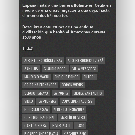
España instaló una barrera flotante en Ceuta en
medio de una crisis migratoria que deja, hasta
el momento, 67 muertos
Descubren estructuras de una antigua
civilización que habitó el Amazonas durante
1500 años
TEMAS
ALBERTO RODRÍGUEZ SAÁ
ADOLFO RODRÍGUEZ SAÁ
SAN LUIS
CLAUDIO POGGI
VILLA MERCEDES
MAURICIO MACRI
ENRIQUE PONCE
FUTBOL
CRISTINA FERNÁNDEZ
CORONAVIRUS
SERGIO TAMAYO
LA PUNTA
GISELA VARTALITIS
VIDEO
LA PEDRERA
COPA LIBERTADORES
RODRIGUEZ SAA
ALBERTO FERNÁNDEZ
GOBIERNO NACIONAL
MARTÍN OLIVERO
GASTÓN HISSA
RIVER PLATE
PASO
RICARDO ANDRÉ BAZLA
KIRCHNERISMO