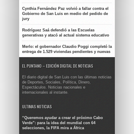
Cynthia Fernández Paz volvió a fallar contra el
Gobierno de San Luis en medio del pedido de
jury
Rodríguez Saá defendió a las Escuelas
generativas y atacó al actual sistema educativo
Merlo: el gobernador Claudio Poggi completó la
entrega de 1.529 viviendas pendientes y nuevas
EL PUNTANO – EDICIÓN DIGITAL DE NOTICIAS
El diario digital de San Luis con las últimas noticias
de Deportes, Sociales, Política, Dinero,
Espectáculos. Noticias nacionales e
internacionales al instante.
ULTIMAS NOTICIAS
“Queremos ayudar a crear el próximo Cabo
Verde”: para la idea del mundial con 64
selecciones, la FIFA mira a África