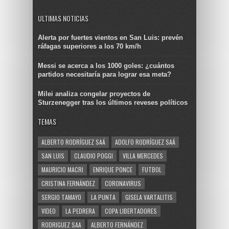
ULTIMAS NOTICIAS
Alerta por fuertes vientos en San Luis: prevén
ráfagas superiores a los 70 km/h
Messi se acerca a los 1000 goles: ¿cuántos
partidos necesitaría para lograr esa meta?
Milei analiza congelar proyectos de
Sturzenegger tras los últimos reveses políticos
TEMAS
ALBERTO RODRÍGUEZ SAÁ
ADOLFO RODRÍGUEZ SAÁ
SAN LUIS
CLAUDIO POGGI
VILLA MERCEDES
MAURICIO MACRI
ENRIQUE PONCE
FUTBOL
CRISTINA FERNÁNDEZ
CORONAVIRUS
SERGIO TAMAYO
LA PUNTA
GISELA VARTALITIS
VIDEO
LA PEDRERA
COPA LIBERTADORES
RODRIGUEZ SAA
ALBERTO FERNÁNDEZ