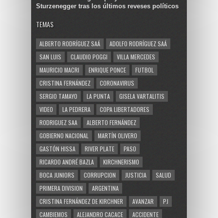
Sturzenegger tras los últimos reveses políticos
TEMAS
ALBERTO RODRÍGUEZ SAÁ
ADOLFO RODRÍGUEZ SAÁ
SAN LUIS
CLAUDIO POGGI
VILLA MERCEDES
MAURICIO MACRI
ENRIQUE PONCE
FUTBOL
CRISTINA FERNÁNDEZ
CORONAVIRUS
SERGIO TAMAYO
LA PUNTA
GISELA VARTALITIS
VIDEO
LA PEDRERA
COPA LIBERTADORES
RODRIGUEZ SAA
ALBERTO FERNÁNDEZ
GOBIERNO NACIONAL
MARTÍN OLIVERO
GASTÓN HISSA
RIVER PLATE
PASO
RICARDO ANDRÉ BAZLA
KIRCHNERISMO
BOCA JUNIORS
CORRUPCION
JUSTICIA
SALUD
PRIMERA DIVISION
ARGENTINA
CRISTINA FERNÁNDEZ DE KIRCHNER
AVANZAR
PJ
CAMBIEMOS
ALEJANDRO CACACE
ACCIDENTE