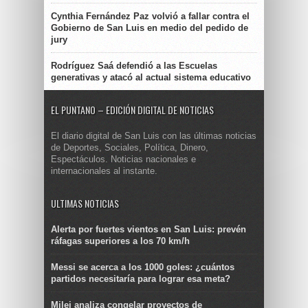
Cynthia Fernández Paz volvió a fallar contra el
Gobierno de San Luis en medio del pedido de
jury
Rodríguez Saá defendió a las Escuelas
generativas y atacó al actual sistema educativo
EL PUNTANO – EDICIÓN DIGITAL DE NOTICIAS
El diario digital de San Luis con las últimas noticias
de Deportes, Sociales, Política, Dinero,
Espectáculos. Noticias nacionales e
internacionales al instante.
ULTIMAS NOTICIAS
Alerta por fuertes vientos en San Luis: prevén
ráfagas superiores a los 70 km/h
Messi se acerca a los 1000 goles: ¿cuántos
partidos necesitaría para lograr esa meta?
Milei analiza congelar proyectos de