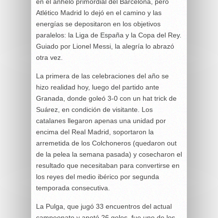
en el anhelo primordial del Barcelona, pero
Atlético Madrid lo dejó en el camino y las
energías se depositaron en los objetivos
paralelos: la Liga de España y la Copa del Rey.
Guiado por Lionel Messi, la alegría lo abrazó
otra vez.
La primera de las celebraciones del año se
hizo realidad hoy, luego del partido ante
Granada, donde goleó 3-0 con un hat trick de
Suárez, en condición de visitante. Los
catalanes llegaron apenas una unidad por
encima del Real Madrid, soportaron la
arremetida de los Colchoneros (quedaron out
de la pelea la semana pasada) y cosecharon el
resultado que necesitaban para convertirse en
los reyes del medio ibérico por segunda
temporada consecutiva.
La Pulga, que jugó 33 encuentros del actual
campeonato y anotó 26 goles, fue uno de los