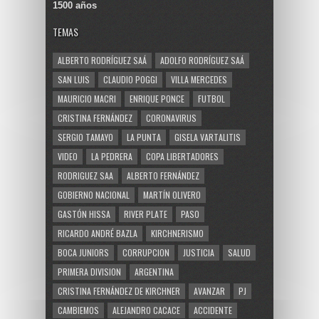
1500 años
TEMAS
ALBERTO RODRÍGUEZ SAÁ
ADOLFO RODRÍGUEZ SAÁ
SAN LUIS
CLAUDIO POGGI
VILLA MERCEDES
MAURICIO MACRI
ENRIQUE PONCE
FUTBOL
CRISTINA FERNÁNDEZ
CORONAVIRUS
SERGIO TAMAYO
LA PUNTA
GISELA VARTALITIS
VIDEO
LA PEDRERA
COPA LIBERTADORES
RODRIGUEZ SAA
ALBERTO FERNÁNDEZ
GOBIERNO NACIONAL
MARTÍN OLIVERO
GASTÓN HISSA
RIVER PLATE
PASO
RICARDO ANDRÉ BAZLA
KIRCHNERISMO
BOCA JUNIORS
CORRUPCION
JUSTICIA
SALUD
PRIMERA DIVISION
ARGENTINA
CRISTINA FERNÁNDEZ DE KIRCHNER
AVANZAR
PJ
CAMBIEMOS
ALEJANDRO CACACE
ACCIDENTE