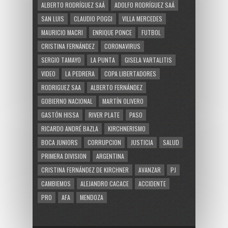
ALBERTO RODRÍGUEZ SAÁ
ADOLFO RODRÍGUEZ SAÁ
SAN LUIS
CLAUDIO POGGI
VILLA MERCEDES
MAURICIO MACRI
ENRIQUE PONCE
FUTBOL
CRISTINA FERNÁNDEZ
CORONAVIRUS
SERGIO TAMAYO
LA PUNTA
GISELA VARTALITIS
VIDEO
LA PEDRERA
COPA LIBERTADORES
RODRIGUEZ SAA
ALBERTO FERNÁNDEZ
GOBIERNO NACIONAL
MARTÍN OLIVERO
GASTÓN HISSA
RIVER PLATE
PASO
RICARDO ANDRÉ BAZLA
KIRCHNERISMO
BOCA JUNIORS
CORRUPCION
JUSTICIA
SALUD
PRIMERA DIVISION
ARGENTINA
CRISTINA FERNÁNDEZ DE KIRCHNER
AVANZAR
PJ
CAMBIEMOS
ALEJANDRO CACACE
ACCIDENTE
PRO
AFA
MENDOZA