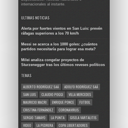
internacionales al instante.
ULTIMAS NOTICIAS
Alerta por fuertes vientos en San Luis: prevén
ráfagas superiores a los 70 km/h
Messi se acerca a los 1000 goles: ¿cuántos
partidos necesitaría para lograr esa meta?
Milei analiza congelar proyectos de
Sturzenegger tras los últimos reveses políticos
TEMAS
ALBERTO RODRÍGUEZ SAÁ
ADOLFO RODRÍGUEZ SAÁ
SAN LUIS
CLAUDIO POGGI
VILLA MERCEDES
MAURICIO MACRI
ENRIQUE PONCE
FUTBOL
CRISTINA FERNÁNDEZ
CORONAVIRUS
SERGIO TAMAYO
LA PUNTA
GISELA VARTALITIS
VIDEO
LA PEDRERA
COPA LIBERTADORES