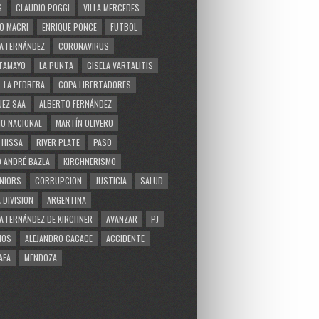
S
CLAUDIO POGGI
VILLA MERCEDES
O MACRI
ENRIQUE PONCE
FUTBOL
A FERNÁNDEZ
CORONAVIRUS
TAMAYO
LA PUNTA
GISELA VARTALITIS
LA PEDRERA
COPA LIBERTADORES
EZ SAA
ALBERTO FERNÁNDEZ
O NACIONAL
MARTÍN OLIVERO
 HISSA
RIVER PLATE
PASO
 ANDRÉ BAZLA
KIRCHNERISMO
NIORS
CORRUPCION
JUSTICIA
SALUD
 DIVISION
ARGENTINA
A FERNÁNDEZ DE KIRCHNER
AVANZAR
PJ
MOS
ALEJANDRO CACACE
ACCIDENTE
AFA
MENDOZA