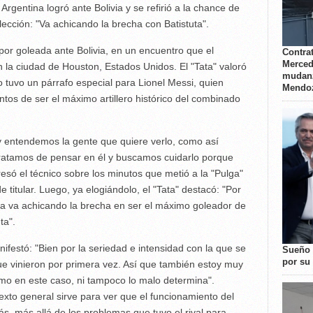
rgentina logró ante Bolivia y se refirió a la chance de
lección: "Va achicando la brecha con Batistuta".
o por goleada ante Bolivia, en un encuentro que el
Contrat
Merced
n la ciudad de Houston, Estados Unidos. El "Tata" valoró
mudanz
 tuvo un párrafo especial para Lionel Messi, quien
Mendo
antos de ser el máximo artillero histórico del combinado
y entendemos la gente que quiere verlo, como así
tratamos de pensar en él y buscamos cuidarlo porque
esó el técnico sobre los minutos que metió a la "Pulga"
 titular. Luego, ya elogiándolo, el "Tata" destacó: "Por
ora va achicando la brecha en ser el máximo goleador de
ta".
ifestó: "Bien por la seriedad e intensidad con la que se
Sueño 
por su 
ue vinieron por primera vez. Así que también estoy muy
mo en este caso, ni tampoco lo malo determina".
exto general sirve para ver que el funcionamiento del
, más allá de los problemas que tuvo el rival para