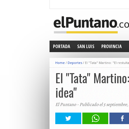
PORTADA
SAN LUIS
PROVINCIA
Home
/
Deportes
/
El "Tata" Martino: "El restul
El "Tata" Martino
idea"
El Puntano - Publicado el 5 septiembre,