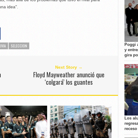
una idea".
Poggi 
IVIA
SELECCION
y entre
gira p
Next Story →
n
Floyd Mayweather anunció que
‘colgará’ los guantes
Los al
regresa
receso