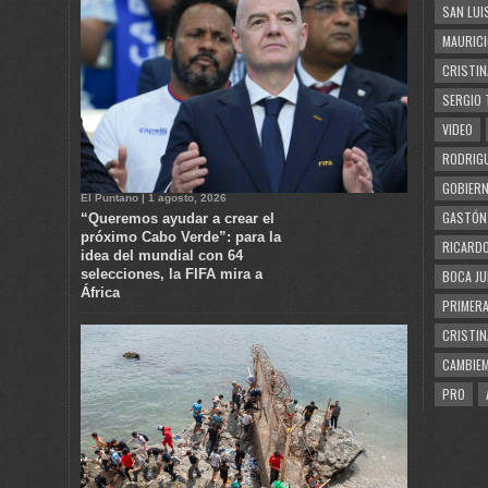
SAN LUI
MAURICI
CRISTIN
SERGIO 
VIDEO
RODRIGU
GOBIERN
El Puntano | 1 agosto, 2026
GASTÓN
“Queremos ayudar a crear el
próximo Cabo Verde”: para la
RICARDO
idea del mundial con 64
selecciones, la FIFA mira a
BOCA JU
África
PRIMERA
CRISTIN
CAMBIE
PRO