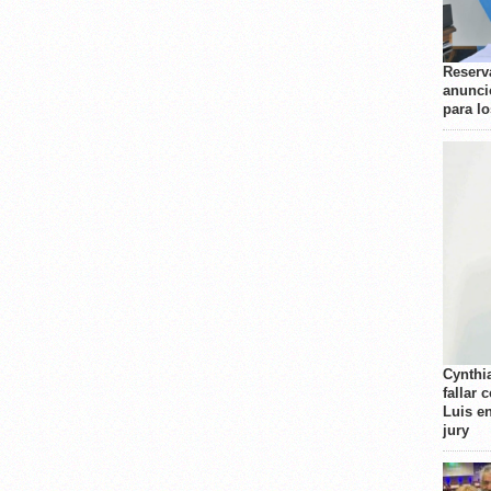
Reserva
anunci
para l
Cynthi
fallar 
Luis e
jury