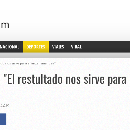
NACIONAL
DEPORTES
VIAJES
VIRAL
tado nos sirve para afianzar una idea"
: "El restultado nos sirve para
 2015