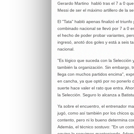
Gerardo Martino habló tras el 7 a 0 que A
Messi de ser el máximo artillero de la se
El "Tata" habló apenas finalizó el triunf
combinado nacional se llevó por 7 a 0 e
el hecho de poder probar variantes, pero
ingresó, anotó dos goles y está a seis t
nacional.
"Es lógico que suceda con la Selección 
también la organización. Sin embargo, 
llega con muchos partidos encima", expr
en cancha, ya que optó por no ponerlo de
suerte hace valer el rato que entra. Ah
la Selección. Seguro lo alcanza a Batistu
Ya sobre el encuentro, el entrenador man
jugó, como así también por los chicos q
contento, pero ni lo bueno determina co
Además, el técnico sostuvo: "En un cont
equipo lo seguimos manteniendo. Además