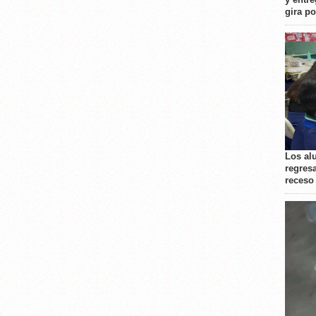
gira p
Los al
regresa
receso