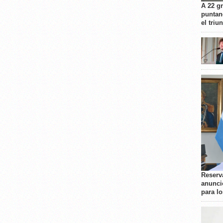
A 22 g
puntan
el triu
Reserva
anunci
para l