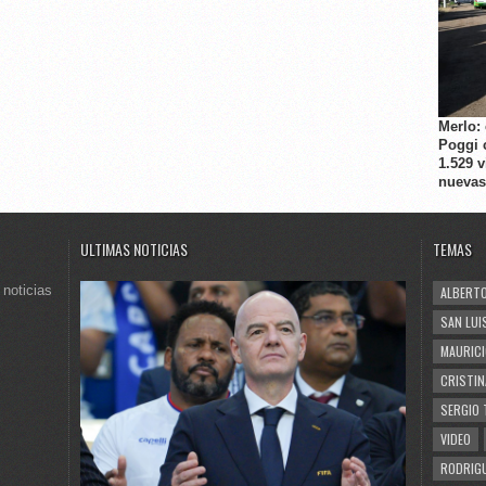
Merlo:
Poggi 
1.529 
nuevas
ULTIMAS NOTICIAS
TEMAS
 noticias
ALBERTO
SAN LUI
MAURICI
CRISTIN
SERGIO 
VIDEO
RODRIGU