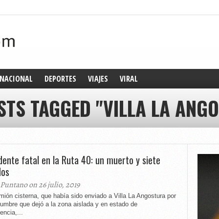
NACIONAL
DEPORTES
VIAJES
VIRAL
STS TAGGED "VILLA LA ANG
dente fatal en la Ruta 40: un muerto y siete
dos
 Puntano on 26 julio, 2019
ión cisterna, que había sido enviado a Villa La Angostura por
rumbre que dejó a la zona aislada y en estado de
ncia,...