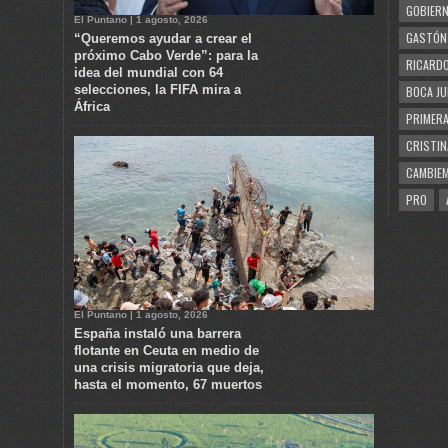
GOBIERN
El Puntano | 1 agosto, 2026
GASTÓN
“Queremos ayudar a crear el
próximo Cabo Verde”: para la
RICARDO
idea del mundial con 64
selecciones, la FIFA mira a
BOCA JU
África
PRIMERA
CRISTIN
CAMBIE
PRO
El Puntano | 1 agosto, 2026
España instaló una barrera
flotante en Ceuta en medio de
una crisis migratoria que deja,
hasta el momento, 67 muertos