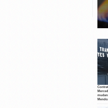
Contrat
Merced
mudanz
Mendo