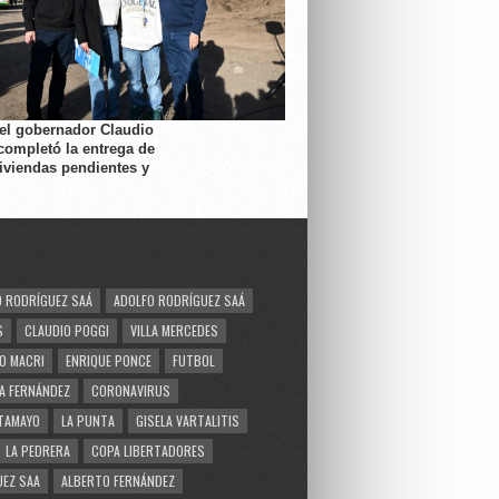
 el gobernador Claudio
completó la entrega de
viviendas pendientes y
 RODRÍGUEZ SAÁ
ADOLFO RODRÍGUEZ SAÁ
S
CLAUDIO POGGI
VILLA MERCEDES
O MACRI
ENRIQUE PONCE
FUTBOL
A FERNÁNDEZ
CORONAVIRUS
TAMAYO
LA PUNTA
GISELA VARTALITIS
LA PEDRERA
COPA LIBERTADORES
EZ SAA
ALBERTO FERNÁNDEZ