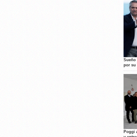
Sueño 
por su 
Poggi 
y entre