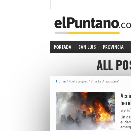
PORTADA
SAN LUIS
PROVINCIA
ALL PO
Home
/
Posts tagged "Villa La Angostura"
Acci
heri
By El
Un cam
el der
emerge