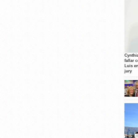
Cynthi
fallar 
Luis e
jury