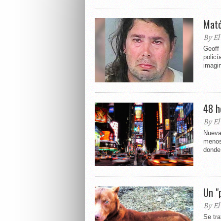
Mató
By El
Geoff
policí
imagin
48 h
By El
Nueva
menos 
donde 
Un "
By El
Se tra