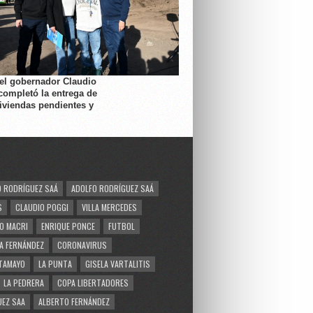
 el gobernador Claudio
completó la entrega de
viviendas pendientes y
 RODRÍGUEZ SAÁ
ADOLFO RODRÍGUEZ SAÁ
S
CLAUDIO POGGI
VILLA MERCEDES
O MACRI
ENRIQUE PONCE
FUTBOL
A FERNÁNDEZ
CORONAVIRUS
TAMAYO
LA PUNTA
GISELA VARTALITIS
LA PEDRERA
COPA LIBERTADORES
EZ SAA
ALBERTO FERNÁNDEZ