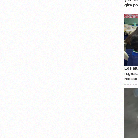
gira p
Los al
regresa
receso