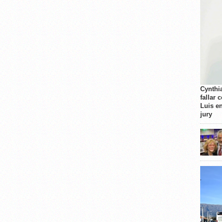
Cynthi
fallar 
Luis e
jury