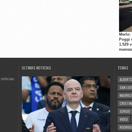
Merlo:
Poggi 
1.529 
nuevas
ULTIMAS NOTICIAS
TEMAS
 noticias
ALBERTO
SAN LUI
MAURICI
CRISTIN
SERGIO 
VIDEO
RODRIGU