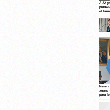
A 22 g
puntan
el triu
Reserva
anunci
para l