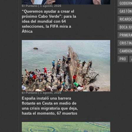
GOBIERN
El Puntano | 1 agosto, 2026
GASTÓN
“Queremos ayudar a crear el
próximo Cabo Verde”: para la
RICARDO
idea del mundial con 64
selecciones, la FIFA mira a
BOCA JU
África
PRIMERA
CRISTIN
CAMBIE
PRO
El Puntano | 1 agosto, 2026
España instaló una barrera
flotante en Ceuta en medio de
una crisis migratoria que deja,
hasta el momento, 67 muertos