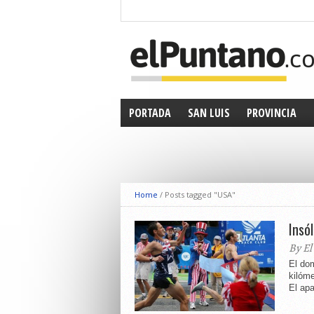
PORTADA
SAN LUIS
PROVINCIA
Home
/
Posts tagged "USA"
Insó
By El
El do
kilóm
El apa