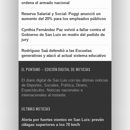
ordena el armado nacional
Reserva Salarial y Social: Poggi anunció un
aumento del 20% para los empleados públicos
Cynthia Fernández Paz volvió a fallar contra el
Gobierno de San Luis en medio del pedido de
jury
Rodríguez Saá defendió a las Escuelas
generativas y atacó al actual sistema educativo
EL PUNTANO – EDICIÓN DIGITAL DE NOTICIAS
El diario digital de San Luis con las últimas noticias
de Deportes, Sociales, Política, Dinero,
Espectáculos. Noticias nacionales e
internacionales al instante.
ULTIMAS NOTICIAS
Alerta por fuertes vientos en San Luis: prevén
ráfagas superiores a los 70 km/h