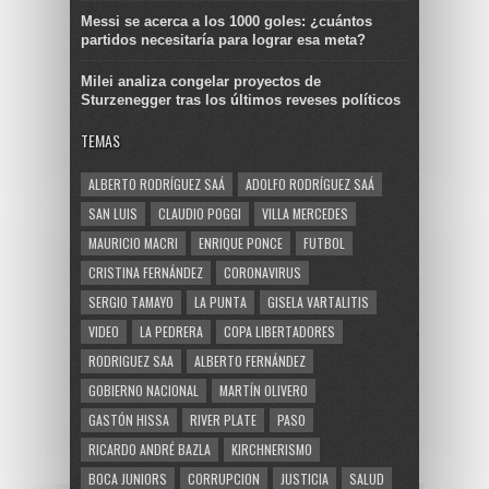
Messi se acerca a los 1000 goles: ¿cuántos
partidos necesitaría para lograr esa meta?
Milei analiza congelar proyectos de
Sturzenegger tras los últimos reveses políticos
TEMAS
ALBERTO RODRÍGUEZ SAÁ
ADOLFO RODRÍGUEZ SAÁ
SAN LUIS
CLAUDIO POGGI
VILLA MERCEDES
MAURICIO MACRI
ENRIQUE PONCE
FUTBOL
CRISTINA FERNÁNDEZ
CORONAVIRUS
SERGIO TAMAYO
LA PUNTA
GISELA VARTALITIS
VIDEO
LA PEDRERA
COPA LIBERTADORES
RODRIGUEZ SAA
ALBERTO FERNÁNDEZ
GOBIERNO NACIONAL
MARTÍN OLIVERO
GASTÓN HISSA
RIVER PLATE
PASO
RICARDO ANDRÉ BAZLA
KIRCHNERISMO
BOCA JUNIORS
CORRUPCION
JUSTICIA
SALUD