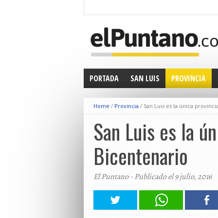
PORTADA
SAN LUIS
PROVINCIA
Home
/
Provincia
/
San Luis es la única provinc
San Luis es la ún
Bicentenario
El Puntano - Publicado el 9 julio, 2016