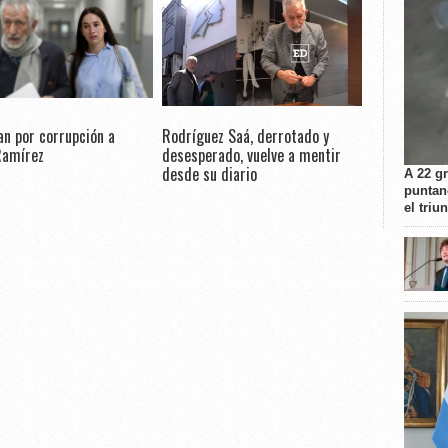
n por corrupción a
Rodríguez Saá, derrotado y
Ramírez
desesperado, vuelve a mentir
desde su diario
A 22 g
puntan
el triu