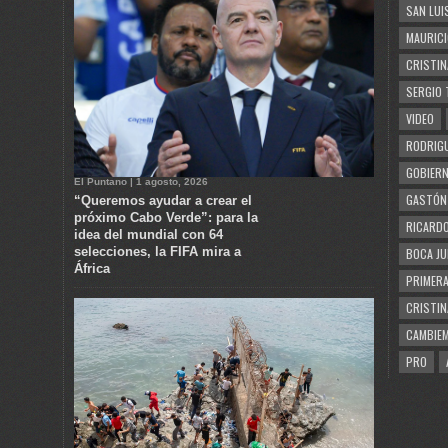
SAN LUI
MAURICI
CRISTIN
SERGIO 
VIDEO
RODRIGU
GOBIERN
El Puntano | 1 agosto, 2026
GASTÓN
“Queremos ayudar a crear el
próximo Cabo Verde”: para la
RICARDO
idea del mundial con 64
selecciones, la FIFA mira a
BOCA JU
África
PRIMERA
CRISTIN
CAMBIE
PRO