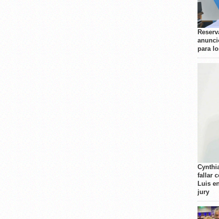
Reserva
anunci
para l
Cynthi
fallar 
Luis e
jury