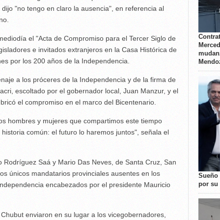
io dijo "no tengo en claro la ausencia", en referencia al
no.
Contrat
 mediodía el "Acta de Compromiso para el Tercer Siglo de
Merced
gisladores e invitados extranjeros en la Casa Histórica de
mudanz
es por los 200 años de la Independencia.
Mendo
aje a los próceres de la Independencia y de la firma de
Macri, escoltado por el gobernador local, Juan Manzur, y el
ubricó el compromiso en el marco del Bicentenario.
los hombres y mujeres que compartimos este tiempo
 historia común: el futuro lo haremos juntos", señala el
rto Rodríguez Saá y Mario Das Neves, de Santa Cruz, San
los únicos mandatarios provinciales ausentes en los
Sueño 
por su 
la Independencia encabezados por el presidente Mauricio
 Chubut enviaron en su lugar a los vicegobernadores,