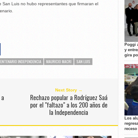
e San Luis no hubo representantes que firmaran el
enario.
Poggi 
y entre
gira p
CENTENARIO INDEPENDENCIA
MAURICIO MACRI
SAN LUIS
Next Story →
 a
Rechazo popular a Rodríguez Saá
por el "faltazo" a los 200 años de
la Independencia
Los al
regresa
receso