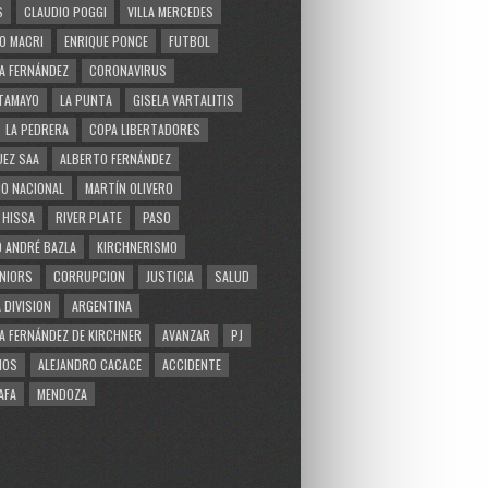
S
CLAUDIO POGGI
VILLA MERCEDES
O MACRI
ENRIQUE PONCE
FUTBOL
A FERNÁNDEZ
CORONAVIRUS
TAMAYO
LA PUNTA
GISELA VARTALITIS
LA PEDRERA
COPA LIBERTADORES
EZ SAA
ALBERTO FERNÁNDEZ
O NACIONAL
MARTÍN OLIVERO
 HISSA
RIVER PLATE
PASO
 ANDRÉ BAZLA
KIRCHNERISMO
NIORS
CORRUPCION
JUSTICIA
SALUD
 DIVISION
ARGENTINA
A FERNÁNDEZ DE KIRCHNER
AVANZAR
PJ
MOS
ALEJANDRO CACACE
ACCIDENTE
AFA
MENDOZA