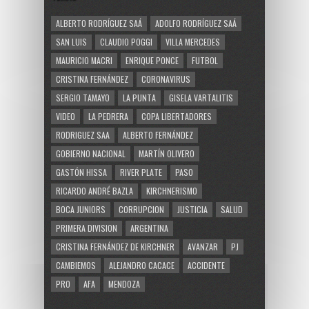
ALBERTO RODRÍGUEZ SAÁ
ADOLFO RODRÍGUEZ SAÁ
SAN LUIS
CLAUDIO POGGI
VILLA MERCEDES
MAURICIO MACRI
ENRIQUE PONCE
FUTBOL
CRISTINA FERNÁNDEZ
CORONAVIRUS
SERGIO TAMAYO
LA PUNTA
GISELA VARTALITIS
VIDEO
LA PEDRERA
COPA LIBERTADORES
RODRIGUEZ SAA
ALBERTO FERNÁNDEZ
GOBIERNO NACIONAL
MARTÍN OLIVERO
GASTÓN HISSA
RIVER PLATE
PASO
RICARDO ANDRÉ BAZLA
KIRCHNERISMO
BOCA JUNIORS
CORRUPCION
JUSTICIA
SALUD
PRIMERA DIVISION
ARGENTINA
CRISTINA FERNÁNDEZ DE KIRCHNER
AVANZAR
PJ
CAMBIEMOS
ALEJANDRO CACACE
ACCIDENTE
PRO
AFA
MENDOZA