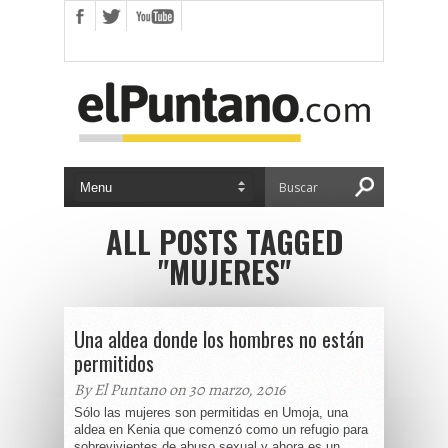
ALL POSTS TAGGED
"MUJERES"
Una aldea donde los hombres no están
permitidos
By El Puntano on 30 marzo, 2016
Sólo las mujeres son permitidas en Umoja, una
aldea en Kenia que comenzó como un refugio para
sobrevivientes de abuso sexual y ahora es un...