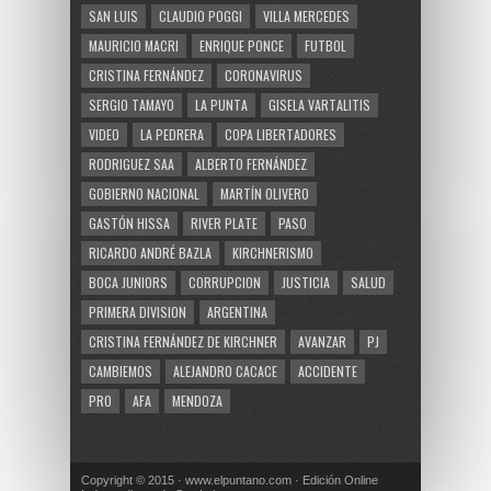
SAN LUIS
CLAUDIO POGGI
VILLA MERCEDES
MAURICIO MACRI
ENRIQUE PONCE
FUTBOL
CRISTINA FERNÁNDEZ
CORONAVIRUS
SERGIO TAMAYO
LA PUNTA
GISELA VARTALITIS
VIDEO
LA PEDRERA
COPA LIBERTADORES
RODRIGUEZ SAA
ALBERTO FERNÁNDEZ
GOBIERNO NACIONAL
MARTÍN OLIVERO
GASTÓN HISSA
RIVER PLATE
PASO
RICARDO ANDRÉ BAZLA
KIRCHNERISMO
BOCA JUNIORS
CORRUPCION
JUSTICIA
SALUD
PRIMERA DIVISION
ARGENTINA
CRISTINA FERNÁNDEZ DE KIRCHNER
AVANZAR
PJ
CAMBIEMOS
ALEJANDRO CACACE
ACCIDENTE
PRO
AFA
MENDOZA
Copyright © 2015 · www.elpuntano.com · Edición Online