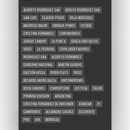
ALBERTO RODRÍGUEZ SAÁ
ADOLFO RODRÍGUEZ SAÁ
SAN LUIS
CLAUDIO POGGI
VILLA MERCEDES
MAURICIO MACRI
ENRIQUE PONCE
FUTBOL
CRISTINA FERNÁNDEZ
CORONAVIRUS
SERGIO TAMAYO
LA PUNTA
GISELA VARTALITIS
VIDEO
LA PEDRERA
COPA LIBERTADORES
RODRIGUEZ SAA
ALBERTO FERNÁNDEZ
GOBIERNO NACIONAL
MARTÍN OLIVERO
GASTÓN HISSA
RIVER PLATE
PASO
RICARDO ANDRÉ BAZLA
KIRCHNERISMO
BOCA JUNIORS
CORRUPCION
JUSTICIA
SALUD
PRIMERA DIVISION
ARGENTINA
CRISTINA FERNÁNDEZ DE KIRCHNER
AVANZAR
PJ
CAMBIEMOS
ALEJANDRO CACACE
ACCIDENTE
PRO
AFA
MENDOZA