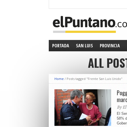
PORTADA
SAN LUIS
PROVINCIA
ALL POS
Home
/
Posts tagged "Frente San Luis Unido"
Pogg
marc
By El
El Sen
58% de
Gober