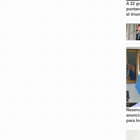
A 22 g
puntan
el triu
Reserva
anunci
para l