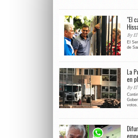
"El 
Hissa
By El
El Sen
de San
La P
en p
By El
Contin
Gober
votos.
Difu
empe