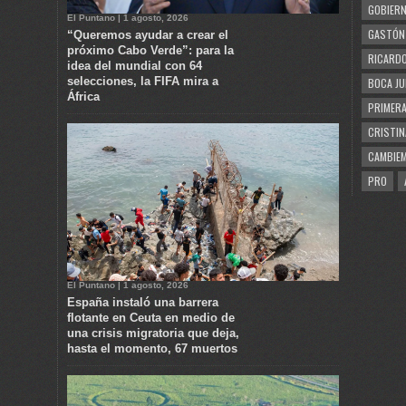
GOBIERN
El Puntano | 1 agosto, 2026
GASTÓN
“Queremos ayudar a crear el
próximo Cabo Verde”: para la
RICARDO
idea del mundial con 64
selecciones, la FIFA mira a
BOCA JU
África
PRIMERA
CRISTIN
CAMBIE
PRO
El Puntano | 1 agosto, 2026
España instaló una barrera
flotante en Ceuta en medio de
una crisis migratoria que deja,
hasta el momento, 67 muertos