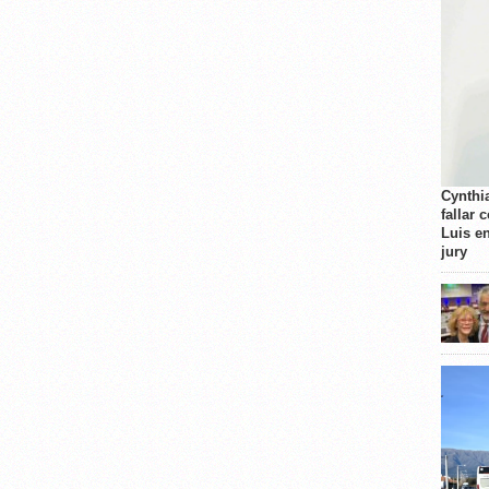
Cynthi
fallar 
Luis e
jury