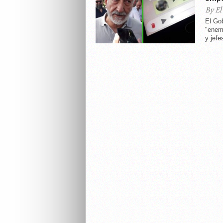
By El
El Gob
"enem
y jefe