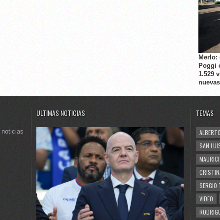
Merlo:
Poggi 
1.529 
nuevas
ULTIMAS NOTICIAS
TEMAS
 noticias
ALBERTO
SAN LUI
MAURICI
CRISTIN
SERGIO 
VIDEO
RODRIGU