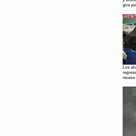
gira p
Los al
regresa
receso