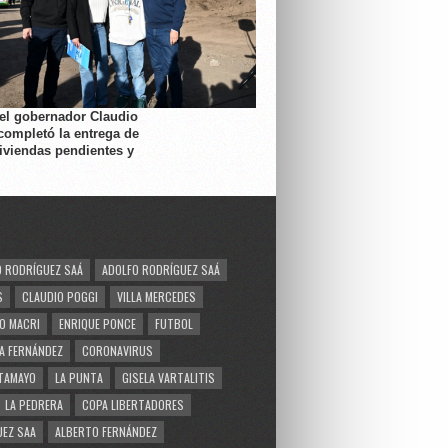
 el gobernador Claudio
completó la entrega de
viviendas pendientes y
 RODRÍGUEZ SAÁ
ADOLFO RODRÍGUEZ SAÁ
S
CLAUDIO POGGI
VILLA MERCEDES
O MACRI
ENRIQUE PONCE
FUTBOL
A FERNÁNDEZ
CORONAVIRUS
TAMAYO
LA PUNTA
GISELA VARTALITIS
LA PEDRERA
COPA LIBERTADORES
EZ SAA
ALBERTO FERNÁNDEZ