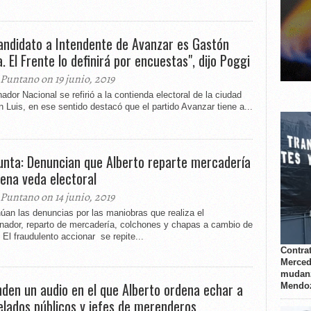
candidato a Intendente de Avanzar es Gastón
. El Frente lo definirá por encuestas", dijo Poggi
 Puntano on 19 junio, 2019
ador Nacional se refirió a la contienda electoral de la ciudad
 Luis, en ese sentido destacó que el partido Avanzar tiene a...
unta: Denuncian que Alberto reparte mercadería
lena veda electoral
 Puntano on 14 junio, 2019
úan las denuncias por las maniobras que realiza el
nador, reparto de mercadería, colchones y chapas a cambio de
 El fraudulento accionar se repite...
Contrat
Merced
mudanz
nden un audio en el que Alberto ordena echar a
Mendo
lados públicos y jefes de merenderos