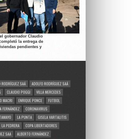
 el gobernador Claudio
completó la entrega de
viviendas pendientes y
 RODRÍGUEZ SAÁ
ADOLFO RODRÍGUEZ SAÁ
S
CLAUDIO POGGI
VILLA MERCEDES
O MACRI
ENRIQUE PONCE
FUTBOL
A FERNÁNDEZ
CORONAVIRUS
TAMAYO
LA PUNTA
GISELA VARTALITIS
LA PEDRERA
COPA LIBERTADORES
EZ SAA
ALBERTO FERNÁNDEZ