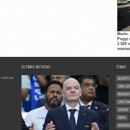
Merlo:
Poggi 
1.529 
nuevas
ULTIMAS NOTICIAS
TEMAS
 noticias
ALBERTO
SAN LUI
MAURICI
CRISTIN
SERGIO 
VIDEO
RODRIGU