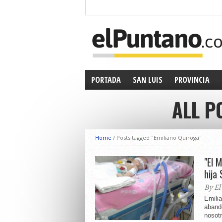
PORTADA
SAN LUIS
PROVINCIA
ALL P
Home
/
Posts tagged "Emiliano Quiroga"
"El 
hija 
By El
Emilia
abando
nosot