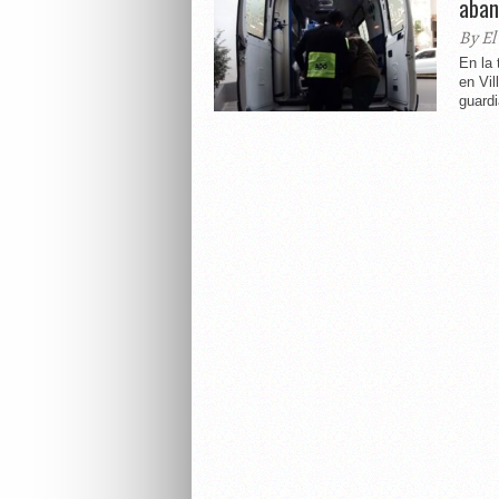
aban
By El
En la 
en Vil
guardi