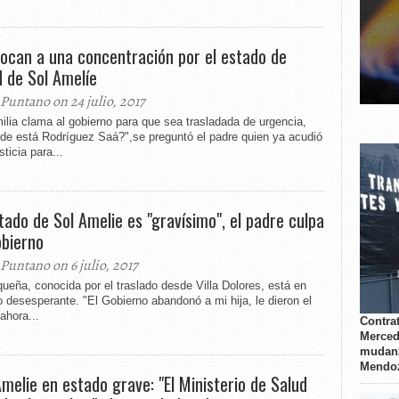
ocan a una concentración por el estado de
d de Sol Amelíe
 Puntano on 24 julio, 2017
ilia clama al gobierno para que sea trasladada de urgencia,
de está Rodríguez Saá?",se preguntó el padre quien ya acudió
sticia para...
stado de Sol Amelie es "gravísimo", el padre culpa
obierno
 Puntano on 6 julio, 2017
ueña, conocida por el traslado desde Villa Dolores, está en
 desesperante. "El Gobierno abandonó a mi hija, le dieron el
 ahora...
Contrat
Merced
mudanz
Mendo
Amelie en estado grave: "El Ministerio de Salud