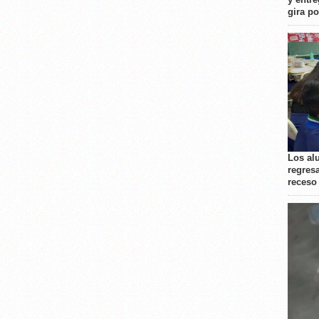
gira p
Los al
regresa
receso