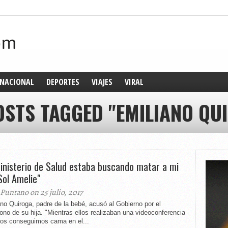
NACIONAL
DEPORTES
VIAJES
VIRAL
OSTS TAGGED "EMILIANO QU
Ministerio de Salud estaba buscando matar a mi
Sol Amelie"
 Puntano on 25 julio, 2017
no Quiroga, padre de la bebé, acusó al Gobierno por el
no de su hija. "Mientras ellos realizaban una videoconferencia
ros conseguimos cama en el...