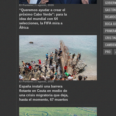
GOBIERN
El Puntano | 1 agosto, 2026
GASTÓN
“Queremos ayudar a crear el
próximo Cabo Verde”: para la
RICARDO
idea del mundial con 64
selecciones, la FIFA mira a
BOCA JU
África
PRIMERA
CRISTIN
CAMBIE
PRO
El Puntano | 1 agosto, 2026
España instaló una barrera
flotante en Ceuta en medio de
una crisis migratoria que deja,
hasta el momento, 67 muertos