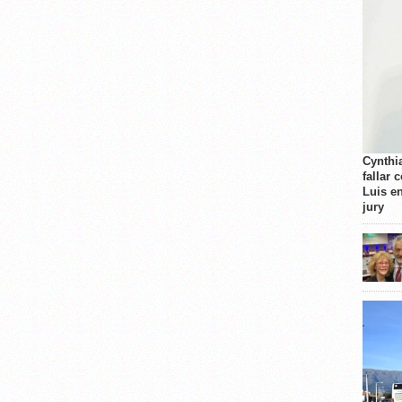
Cynthi
fallar 
Luis e
jury