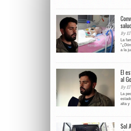
Conv
salu
By El
La fam
"¿Dón
a la ju
El e
al G
By El
La peq
estado
alta y
Sol 