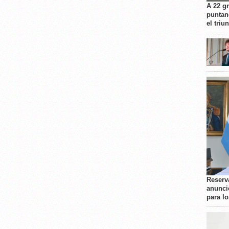
A 22 g
puntan
el triu
Reserva
anunci
para l