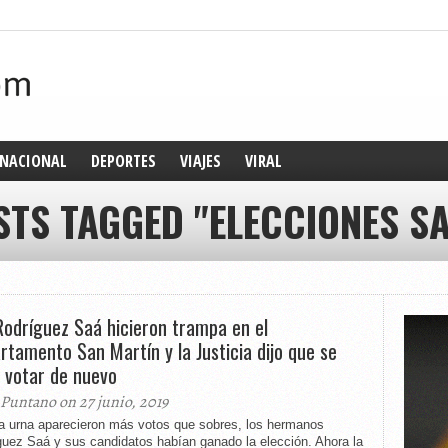
NACIONAL
DEPORTES
VIAJES
VIRAL
STS TAGGED "ELECCIONES SA
Rodríguez Saá hicieron trampa en el
rtamento San Martín y la Justicia dijo que se
 votar de nuevo
 Puntano on 27 junio, 2019
a urna aparecieron más votos que sobres, los hermanos
guez Saá y sus candidatos habían ganado la elección. Ahora la