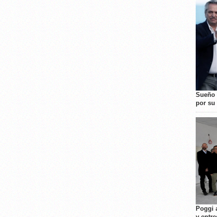
Sueño 
por su 
Poggi 
y entre