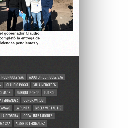
 el gobernador Claudio
completó la entrega de
viviendas pendientes y
 RODRÍGUEZ SAÁ
ADOLFO RODRÍGUEZ SAÁ
S
CLAUDIO POGGI
VILLA MERCEDES
O MACRI
ENRIQUE PONCE
FUTBOL
A FERNÁNDEZ
CORONAVIRUS
TAMAYO
LA PUNTA
GISELA VARTALITIS
LA PEDRERA
COPA LIBERTADORES
EZ SAA
ALBERTO FERNÁNDEZ