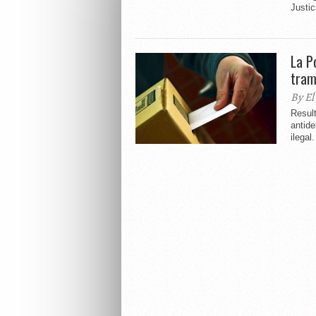
Justic
La P
tram
By El
Result
antid
ilegal