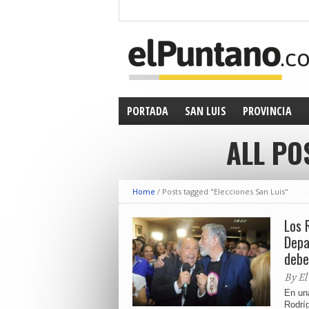
PORTADA
SAN LUIS
PROVINCIA
ALL PO
Home
/
Posts tagged "Elecciones San Luis"
Los 
Depa
debe
By El
En un
Rodrí