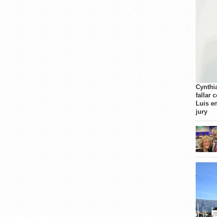
Cynthi
fallar 
Luis e
jury