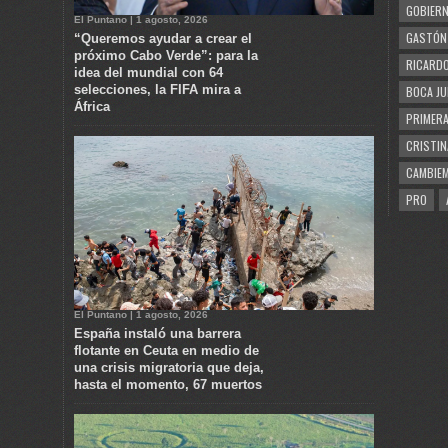
GOBIERN
El Puntano | 1 agosto, 2026
GASTÓN
“Queremos ayudar a crear el
próximo Cabo Verde”: para la
RICARDO
idea del mundial con 64
selecciones, la FIFA mira a
BOCA JU
África
PRIMERA
CRISTIN
CAMBIE
PRO
El Puntano | 1 agosto, 2026
España instaló una barrera
flotante en Ceuta en medio de
una crisis migratoria que deja,
hasta el momento, 67 muertos