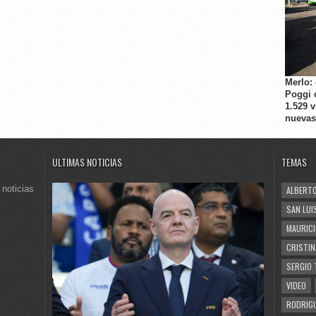
Merlo:
Poggi 
1.529 
nuevas
ULTIMAS NOTICIAS
TEMAS
 noticias
ALBERTO
SAN LUI
MAURICI
CRISTIN
SERGIO 
VIDEO
RODRIGU