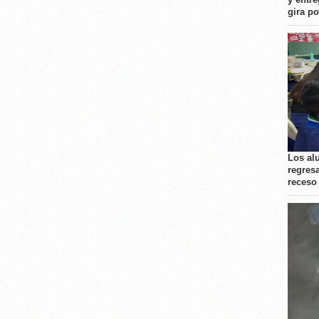
gira p
Los al
regresa
receso