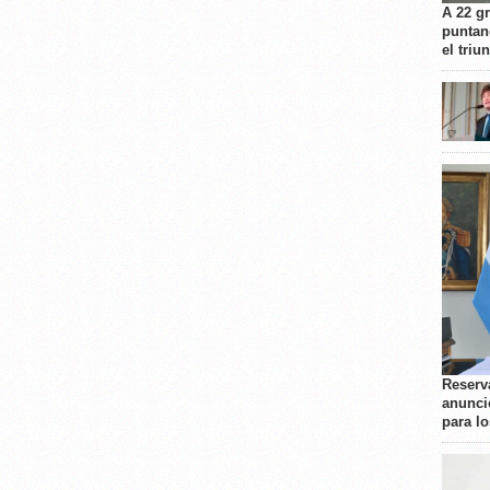
A 22 g
puntan
el triu
Reserva
anunci
para l