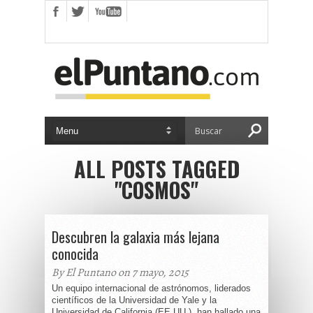
ALL POSTS TAGGED
"COSMOS"
Descubren la galaxia más lejana
conocida
By El Puntano on 7 mayo, 2015
Un equipo internacional de astrónomos, liderados
científicos de la Universidad de Yale y la
Universidad de California (EE.UU.), han hallado una