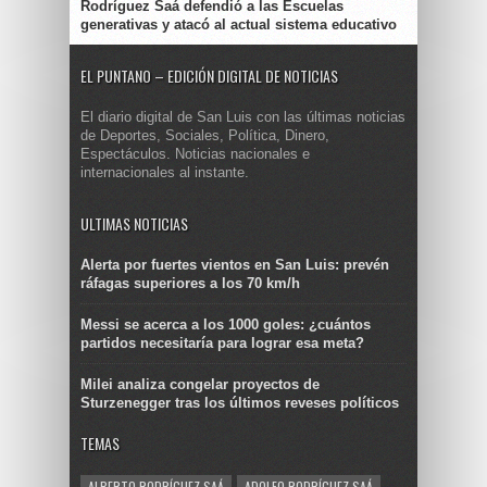
Rodríguez Saá defendió a las Escuelas
generativas y atacó al actual sistema educativo
EL PUNTANO – EDICIÓN DIGITAL DE NOTICIAS
El diario digital de San Luis con las últimas noticias
de Deportes, Sociales, Política, Dinero,
Espectáculos. Noticias nacionales e
internacionales al instante.
ULTIMAS NOTICIAS
Alerta por fuertes vientos en San Luis: prevén
ráfagas superiores a los 70 km/h
Messi se acerca a los 1000 goles: ¿cuántos
partidos necesitaría para lograr esa meta?
Milei analiza congelar proyectos de
Sturzenegger tras los últimos reveses políticos
TEMAS
ALBERTO RODRÍGUEZ SAÁ
ADOLFO RODRÍGUEZ SAÁ