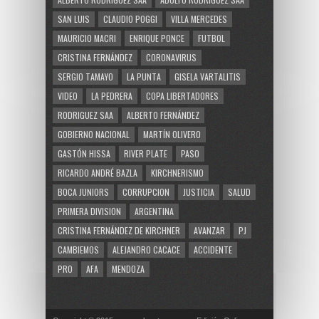
SAN LUIS
CLAUDIO POGGI
VILLA MERCEDES
MAURICIO MACRI
ENRIQUE PONCE
FUTBOL
CRISTINA FERNÁNDEZ
CORONAVIRUS
SERGIO TAMAYO
LA PUNTA
GISELA VARTALITIS
VIDEO
LA PEDRERA
COPA LIBERTADORES
RODRIGUEZ SAA
ALBERTO FERNÁNDEZ
GOBIERNO NACIONAL
MARTÍN OLIVERO
GASTÓN HISSA
RIVER PLATE
PASO
RICARDO ANDRÉ BAZLA
KIRCHNERISMO
BOCA JUNIORS
CORRUPCION
JUSTICIA
SALUD
PRIMERA DIVISION
ARGENTINA
CRISTINA FERNÁNDEZ DE KIRCHNER
AVANZAR
PJ
CAMBIEMOS
ALEJANDRO CACACE
ACCIDENTE
PRO
AFA
MENDOZA