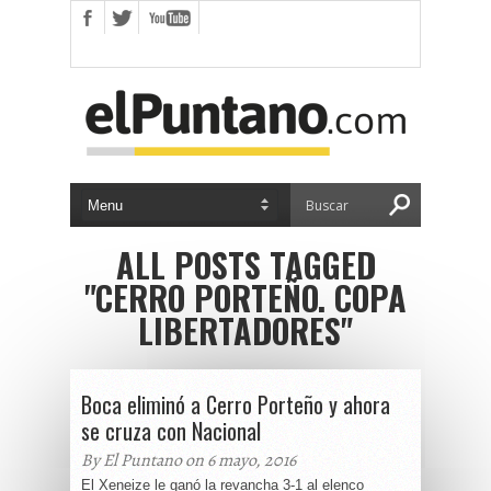
ALL POSTS TAGGED
"CERRO PORTEÑO. COPA
LIBERTADORES"
Boca eliminó a Cerro Porteño y ahora
se cruza con Nacional
By El Puntano on 6 mayo, 2016
El Xeneize le ganó la revancha 3-1 al elenco