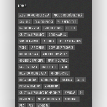
TEMAS
ALBERTO RODRÍGUEZ SAÁ
ADOLFO RODRÍGUEZ SAÁ
SAN LUIS
CLAUDIO POGGI
VILLA MERCEDES
MAURICIO MACRI
ENRIQUE PONCE
FUTBOL
CRISTINA FERNÁNDEZ
CORONAVIRUS
SERGIO TAMAYO
LA PUNTA
GISELA VARTALITIS
VIDEO
LA PEDRERA
COPA LIBERTADORES
RODRIGUEZ SAA
ALBERTO FERNÁNDEZ
GOBIERNO NACIONAL
MARTÍN OLIVERO
GASTÓN HISSA
RIVER PLATE
PASO
RICARDO ANDRÉ BAZLA
KIRCHNERISMO
BOCA JUNIORS
CORRUPCION
JUSTICIA
SALUD
PRIMERA DIVISION
ARGENTINA
CRISTINA FERNÁNDEZ DE KIRCHNER
AVANZAR
PJ
CAMBIEMOS
ALEJANDRO CACACE
ACCIDENTE
PRO
AFA
MENDOZA