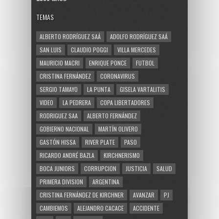
TEMAS
ALBERTO RODRÍGUEZ SAÁ
ADOLFO RODRÍGUEZ SAÁ
SAN LUIS
CLAUDIO POGGI
VILLA MERCEDES
MAURICIO MACRI
ENRIQUE PONCE
FUTBOL
CRISTINA FERNÁNDEZ
CORONAVIRUS
SERGIO TAMAYO
LA PUNTA
GISELA VARTALITIS
VIDEO
LA PEDRERA
COPA LIBERTADORES
RODRIGUEZ SAA
ALBERTO FERNÁNDEZ
GOBIERNO NACIONAL
MARTÍN OLIVERO
GASTÓN HISSA
RIVER PLATE
PASO
RICARDO ANDRÉ BAZLA
KIRCHNERISMO
BOCA JUNIORS
CORRUPCION
JUSTICIA
SALUD
PRIMERA DIVISION
ARGENTINA
CRISTINA FERNÁNDEZ DE KIRCHNER
AVANZAR
PJ
CAMBIEMOS
ALEJANDRO CACACE
ACCIDENTE