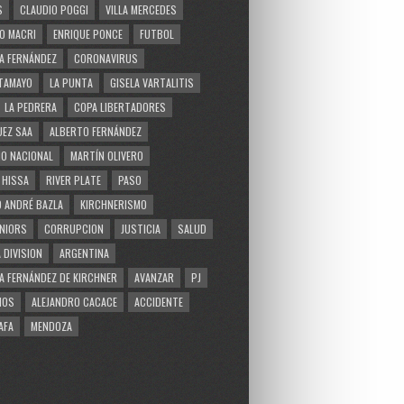
S
CLAUDIO POGGI
VILLA MERCEDES
O MACRI
ENRIQUE PONCE
FUTBOL
A FERNÁNDEZ
CORONAVIRUS
TAMAYO
LA PUNTA
GISELA VARTALITIS
LA PEDRERA
COPA LIBERTADORES
EZ SAA
ALBERTO FERNÁNDEZ
O NACIONAL
MARTÍN OLIVERO
 HISSA
RIVER PLATE
PASO
 ANDRÉ BAZLA
KIRCHNERISMO
NIORS
CORRUPCION
JUSTICIA
SALUD
 DIVISION
ARGENTINA
A FERNÁNDEZ DE KIRCHNER
AVANZAR
PJ
MOS
ALEJANDRO CACACE
ACCIDENTE
AFA
MENDOZA