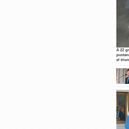
A 22 g
puntan
el triu