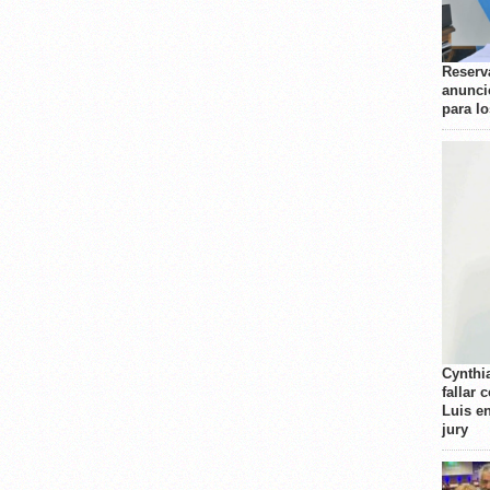
Reserva
anunci
para l
Cynthi
fallar 
Luis e
jury