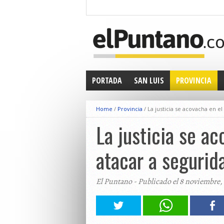
PORTADA
SAN LUIS
PROVINCIA
Home
/
Provincia
/
La justicia se acovacha en e
La justicia se a
atacar a segurid
El Puntano - Publicado el 8 noviembre,