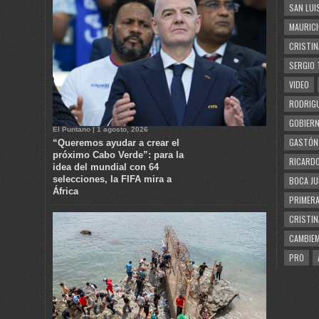
SAN LUI
MAURICI
CRISTIN
SERGIO 
VIDEO
RODRIGU
GOBIERN
El Puntano | 1 agosto, 2026
GASTÓN
“Queremos ayudar a crear el
próximo Cabo Verde”: para la
RICARDO
idea del mundial con 64
selecciones, la FIFA mira a
BOCA JU
África
PRIMERA
CRISTIN
CAMBIE
PRO