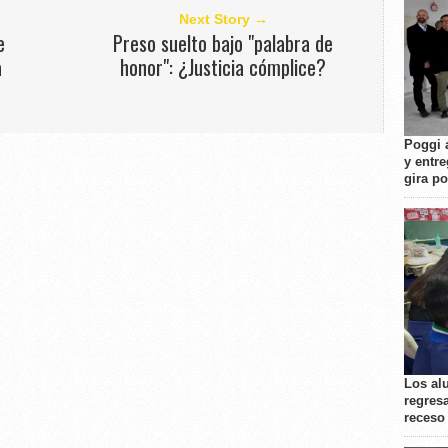
Next Story →
e
Preso suelto bajo "palabra de
a
honor": ¿Justicia cómplice?
Poggi 
y entre
gira p
Los al
regresa
receso