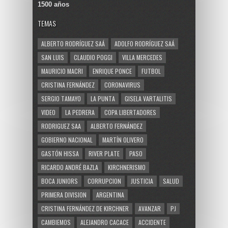
1500 años
TEMAS
ALBERTO RODRÍGUEZ SAÁ
ADOLFO RODRÍGUEZ SAÁ
SAN LUIS
CLAUDIO POGGI
VILLA MERCEDES
MAURICIO MACRI
ENRIQUE PONCE
FUTBOL
CRISTINA FERNÁNDEZ
CORONAVIRUS
SERGIO TAMAYO
LA PUNTA
GISELA VARTALITIS
VIDEO
LA PEDRERA
COPA LIBERTADORES
RODRIGUEZ SAA
ALBERTO FERNÁNDEZ
GOBIERNO NACIONAL
MARTÍN OLIVERO
GASTÓN HISSA
RIVER PLATE
PASO
RICARDO ANDRÉ BAZLA
KIRCHNERISMO
BOCA JUNIORS
CORRUPCION
JUSTICIA
SALUD
PRIMERA DIVISION
ARGENTINA
CRISTINA FERNÁNDEZ DE KIRCHNER
AVANZAR
PJ
CAMBIEMOS
ALEJANDRO CACACE
ACCIDENTE