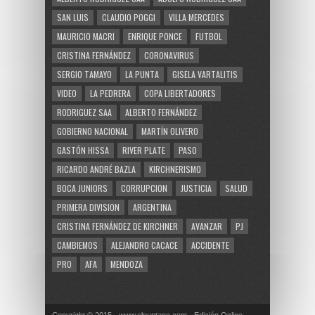
SAN LUIS
CLAUDIO POGGI
VILLA MERCEDES
MAURICIO MACRI
ENRIQUE PONCE
FUTBOL
CRISTINA FERNÁNDEZ
CORONAVIRUS
SERGIO TAMAYO
LA PUNTA
GISELA VARTALITIS
VIDEO
LA PEDRERA
COPA LIBERTADORES
RODRIGUEZ SAA
ALBERTO FERNÁNDEZ
GOBIERNO NACIONAL
MARTÍN OLIVERO
GASTÓN HISSA
RIVER PLATE
PASO
RICARDO ANDRÉ BAZLA
KIRCHNERISMO
BOCA JUNIORS
CORRUPCION
JUSTICIA
SALUD
PRIMERA DIVISION
ARGENTINA
CRISTINA FERNÁNDEZ DE KIRCHNER
AVANZAR
PJ
CAMBIEMOS
ALEJANDRO CACACE
ACCIDENTE
PRO
AFA
MENDOZA