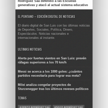
Rodríguez Saá defendió a las Escuelas
generativas y atacó al actual sistema educativo
EL PUNTANO – EDICIÓN DIGITAL DE NOTICIAS
El diario digital de San Luis con las últimas noticias
de Deportes, Sociales, Política, Dinero,
Espectáculos. Noticias nacionales e
internacionales al instante.
ULTIMAS NOTICIAS
Alerta por fuertes vientos en San Luis: prevén
ráfagas superiores a los 70 km/h
Messi se acerca a los 1000 goles: ¿cuántos
partidos necesitaría para lograr esa meta?
Milei analiza congelar proyectos de
Sturzenegger tras los últimos reveses políticos
TEMAS
ALBERTO RODRÍGUEZ SAÁ
ADOLFO RODRÍGUEZ SAÁ