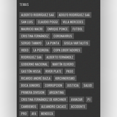
TEMAS
ALBERTO RODRÍGUEZ SAÁ
ADOLFO RODRÍGUEZ SAÁ
SAN LUIS
CLAUDIO POGGI
VILLA MERCEDES
MAURICIO MACRI
ENRIQUE PONCE
FUTBOL
CRISTINA FERNÁNDEZ
CORONAVIRUS
SERGIO TAMAYO
LA PUNTA
GISELA VARTALITIS
VIDEO
LA PEDRERA
COPA LIBERTADORES
RODRIGUEZ SAA
ALBERTO FERNÁNDEZ
GOBIERNO NACIONAL
MARTÍN OLIVERO
GASTÓN HISSA
RIVER PLATE
PASO
RICARDO ANDRÉ BAZLA
KIRCHNERISMO
BOCA JUNIORS
CORRUPCION
JUSTICIA
SALUD
PRIMERA DIVISION
ARGENTINA
CRISTINA FERNÁNDEZ DE KIRCHNER
AVANZAR
PJ
CAMBIEMOS
ALEJANDRO CACACE
ACCIDENTE
PRO
AFA
MENDOZA