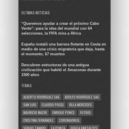
ULTIMAS NOTICIAS
“Queremos ayudar a crear el próximo Cabo
Verde”: para la idea del mundial con 64
selecciones, la FIFA mira a África
España instaló una barrera flotante en Ceuta en
medio de una crisis migratoria que deja, hasta
el momento, 67 muertos
Descubren estructuras de una antigua
civilización que habitó el Amazonas durante
1500 años
TEMAS
ALBERTO RODRÍGUEZ SAÁ
ADOLFO RODRÍGUEZ SAÁ
SAN LUIS
CLAUDIO POGGI
VILLA MERCEDES
MAURICIO MACRI
ENRIQUE PONCE
FUTBOL
CRISTINA FERNÁNDEZ
CORONAVIRUS
SERGIO TAMAYO
LA PUNTA
GISELA VARTALITIS