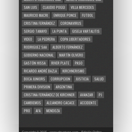
SAN LUIS
CLAUDIO POGGI
VILLA MERCEDES
MAURICIO MACRI
ENRIQUE PONCE
FUTBOL
CRISTINA FERNÁNDEZ
CORONAVIRUS
SERGIO TAMAYO
LA PUNTA
GISELA VARTALITIS
VIDEO
LA PEDRERA
COPA LIBERTADORES
RODRIGUEZ SAA
ALBERTO FERNÁNDEZ
GOBIERNO NACIONAL
MARTÍN OLIVERO
GASTÓN HISSA
RIVER PLATE
PASO
RICARDO ANDRÉ BAZLA
KIRCHNERISMO
BOCA JUNIORS
CORRUPCION
JUSTICIA
SALUD
PRIMERA DIVISION
ARGENTINA
CRISTINA FERNÁNDEZ DE KIRCHNER
AVANZAR
PJ
CAMBIEMOS
ALEJANDRO CACACE
ACCIDENTE
PRO
AFA
MENDOZA
Copyright © 2015 · www.elpuntano.com · Edición Online