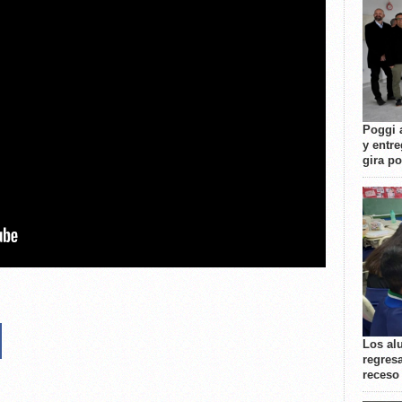
Poggi 
y entre
gira p
Los al
regresa
receso