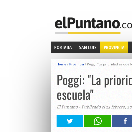
PORTADA
SAN LUIS
PROVINCIA
Home
/
Provincia
/
Poggi: "La prioridad es que 
Poggi: "La prior
escuela"
El Puntano - Publicado el 23 febrero, 2