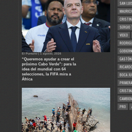
SAN LUI
MAURICI
CRISTIN
SERGIO 
VIDEO
RODRIGU
GOBIERN
El Puntano | 1 agosto, 2026
GASTÓN
“Queremos ayudar a crear el
próximo Cabo Verde”: para la
RICARDO
idea del mundial con 64
selecciones, la FIFA mira a
BOCA JU
África
PRIMERA
CRISTIN
CAMBIE
PRO