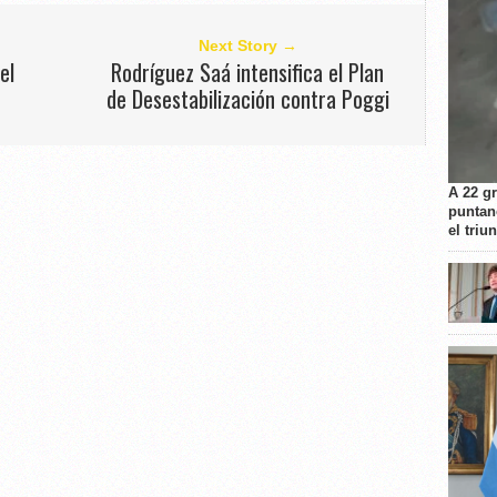
Next Story →
el
Rodríguez Saá intensifica el Plan
de Desestabilización contra Poggi
A 22 g
puntan
el triu