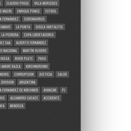
S
CLAUDIO POGGI
VILLA MERCEDES
O MACRI
ENRIQUE PONCE
FUTBOL
A FERNÁNDEZ
CORONAVIRUS
TAMAYO
LA PUNTA
GISELA VARTALITIS
LA PEDRERA
COPA LIBERTADORES
EZ SAA
ALBERTO FERNÁNDEZ
O NACIONAL
MARTÍN OLIVERO
 HISSA
RIVER PLATE
PASO
 ANDRÉ BAZLA
KIRCHNERISMO
NIORS
CORRUPCION
JUSTICIA
SALUD
 DIVISION
ARGENTINA
A FERNÁNDEZ DE KIRCHNER
AVANZAR
PJ
MOS
ALEJANDRO CACACE
ACCIDENTE
AFA
MENDOZA