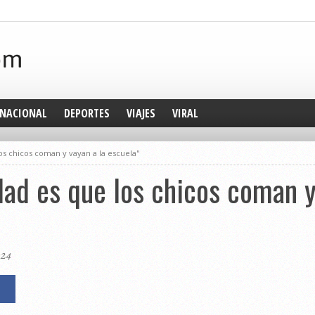
NACIONAL
DEPORTES
VIAJES
VIRAL
los chicos coman y vayan a la escuela"
idad es que los chicos coman y
024