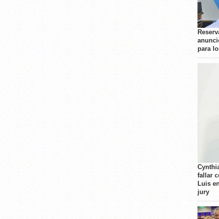
Reserva
anunci
para l
Cynthi
fallar 
Luis e
jury