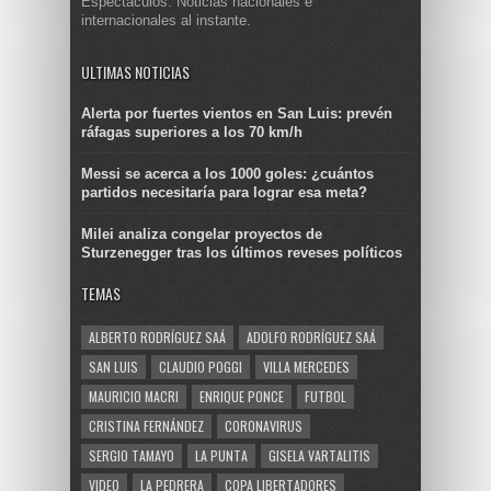
Espectáculos. Noticias nacionales e
internacionales al instante.
ULTIMAS NOTICIAS
Alerta por fuertes vientos en San Luis: prevén
ráfagas superiores a los 70 km/h
Messi se acerca a los 1000 goles: ¿cuántos
partidos necesitaría para lograr esa meta?
Milei analiza congelar proyectos de
Sturzenegger tras los últimos reveses políticos
TEMAS
ALBERTO RODRÍGUEZ SAÁ
ADOLFO RODRÍGUEZ SAÁ
SAN LUIS
CLAUDIO POGGI
VILLA MERCEDES
MAURICIO MACRI
ENRIQUE PONCE
FUTBOL
CRISTINA FERNÁNDEZ
CORONAVIRUS
SERGIO TAMAYO
LA PUNTA
GISELA VARTALITIS
VIDEO
LA PEDRERA
COPA LIBERTADORES