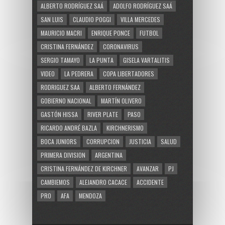
ALBERTO RODRÍGUEZ SAÁ
ADOLFO RODRÍGUEZ SAÁ
SAN LUIS
CLAUDIO POGGI
VILLA MERCEDES
MAURICIO MACRI
ENRIQUE PONCE
FUTBOL
CRISTINA FERNÁNDEZ
CORONAVIRUS
SERGIO TAMAYO
LA PUNTA
GISELA VARTALITIS
VIDEO
LA PEDRERA
COPA LIBERTADORES
RODRIGUEZ SAA
ALBERTO FERNÁNDEZ
GOBIERNO NACIONAL
MARTÍN OLIVERO
GASTÓN HISSA
RIVER PLATE
PASO
RICARDO ANDRÉ BAZLA
KIRCHNERISMO
BOCA JUNIORS
CORRUPCION
JUSTICIA
SALUD
PRIMERA DIVISION
ARGENTINA
CRISTINA FERNÁNDEZ DE KIRCHNER
AVANZAR
PJ
CAMBIEMOS
ALEJANDRO CACACE
ACCIDENTE
PRO
AFA
MENDOZA