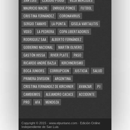
SAN LUIS
CLAUDIO POGGI
VILLA MERCEDES
MAURICIO MACRI
ENRIQUE PONCE
FUTBOL
CRISTINA FERNÁNDEZ
CORONAVIRUS
SERGIO TAMAYO
LA PUNTA
GISELA VARTALITIS
VIDEO
LA PEDRERA
COPA LIBERTADORES
RODRIGUEZ SAA
ALBERTO FERNÁNDEZ
GOBIERNO NACIONAL
MARTÍN OLIVERO
GASTÓN HISSA
RIVER PLATE
PASO
RICARDO ANDRÉ BAZLA
KIRCHNERISMO
BOCA JUNIORS
CORRUPCION
JUSTICIA
SALUD
PRIMERA DIVISION
ARGENTINA
CRISTINA FERNÁNDEZ DE KIRCHNER
AVANZAR
PJ
CAMBIEMOS
ALEJANDRO CACACE
ACCIDENTE
PRO
AFA
MENDOZA
Copyright © 2015 · www.elpuntano.com · Edición Online
Independiente de San Luis