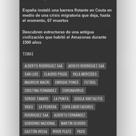
España instaló una barrera flotante en Ceuta en
medio de una crisis migratoria que deja, hasta
el momento, 67 muertos
Descubren estructuras de una antigua
civilización que habitó el Amazonas durante
1500 años
TEMAS
ALBERTO RODRÍGUEZ SAÁ
ADOLFO RODRÍGUEZ SAÁ
SAN LUIS
CLAUDIO POGGI
VILLA MERCEDES
MAURICIO MACRI
ENRIQUE PONCE
FUTBOL
CRISTINA FERNÁNDEZ
CORONAVIRUS
SERGIO TAMAYO
LA PUNTA
GISELA VARTALITIS
VIDEO
LA PEDRERA
COPA LIBERTADORES
RODRIGUEZ SAA
ALBERTO FERNÁNDEZ
GOBIERNO NACIONAL
MARTÍN OLIVERO
GASTÓN HISSA
RIVER PLATE
PASO