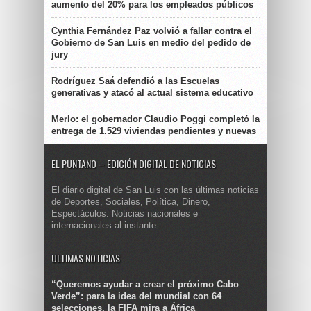
aumento del 20% para los empleados públicos
Cynthia Fernández Paz volvió a fallar contra el
Gobierno de San Luis en medio del pedido de
jury
Rodríguez Saá defendió a las Escuelas
generativas y atacó al actual sistema educativo
Merlo: el gobernador Claudio Poggi completó la
entrega de 1.529 viviendas pendientes y nuevas
EL PUNTANO – EDICIÓN DIGITAL DE NOTICIAS
El diario digital de San Luis con las últimas noticias
de Deportes, Sociales, Política, Dinero,
Espectáculos. Noticias nacionales e
internacionales al instante.
ULTIMAS NOTICIAS
“Queremos ayudar a crear el próximo Cabo
Verde”: para la idea del mundial con 64
selecciones, la FIFA mira a África