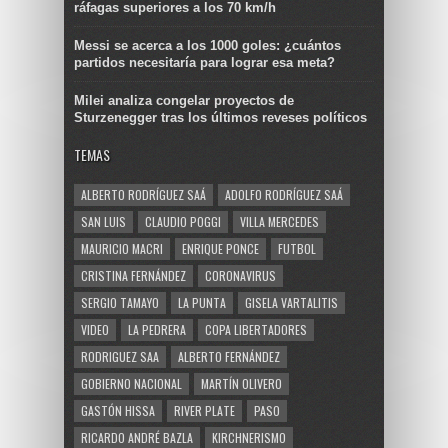
ráfagas superiores a los 70 km/h
Messi se acerca a los 1000 goles: ¿cuántos
partidos necesitaría para lograr esa meta?
Milei analiza congelar proyectos de
Sturzenegger tras los últimos reveses políticos
TEMAS
ALBERTO RODRÍGUEZ SAÁ
ADOLFO RODRÍGUEZ SAÁ
SAN LUIS
CLAUDIO POGGI
VILLA MERCEDES
MAURICIO MACRI
ENRIQUE PONCE
FUTBOL
CRISTINA FERNÁNDEZ
CORONAVIRUS
SERGIO TAMAYO
LA PUNTA
GISELA VARTALITIS
VIDEO
LA PEDRERA
COPA LIBERTADORES
RODRIGUEZ SAA
ALBERTO FERNÁNDEZ
GOBIERNO NACIONAL
MARTÍN OLIVERO
GASTÓN HISSA
RIVER PLATE
PASO
RICARDO ANDRÉ BAZLA
KIRCHNERISMO