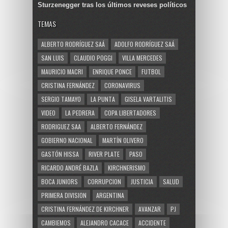
Sturzenegger tras los últimos reveses políticos
TEMAS
ALBERTO RODRÍGUEZ SAÁ
ADOLFO RODRÍGUEZ SAÁ
SAN LUIS
CLAUDIO POGGI
VILLA MERCEDES
MAURICIO MACRI
ENRIQUE PONCE
FUTBOL
CRISTINA FERNÁNDEZ
CORONAVIRUS
SERGIO TAMAYO
LA PUNTA
GISELA VARTALITIS
VIDEO
LA PEDRERA
COPA LIBERTADORES
RODRIGUEZ SAA
ALBERTO FERNÁNDEZ
GOBIERNO NACIONAL
MARTÍN OLIVERO
GASTÓN HISSA
RIVER PLATE
PASO
RICARDO ANDRÉ BAZLA
KIRCHNERISMO
BOCA JUNIORS
CORRUPCION
JUSTICIA
SALUD
PRIMERA DIVISION
ARGENTINA
CRISTINA FERNÁNDEZ DE KIRCHNER
AVANZAR
PJ
CAMBIEMOS
ALEJANDRO CACACE
ACCIDENTE