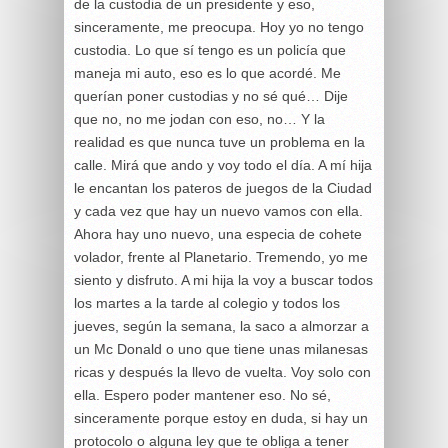
de la custodia de un presidente y eso,
sinceramente, me preocupa. Hoy yo no tengo
custodia. Lo que sí tengo es un policía que
maneja mi auto, eso es lo que acordé. Me
querían poner custodias y no sé qué… Dije
que no, no me jodan con eso, no… Y la
realidad es que nunca tuve un problema en la
calle. Mirá que ando y voy todo el día. A mí hija
le encantan los pateros de juegos de la Ciudad
y cada vez que hay un nuevo vamos con ella.
Ahora hay uno nuevo, una especia de cohete
volador, frente al Planetario. Tremendo, yo me
siento y disfruto. A mi hija la voy a buscar todos
los martes a la tarde al colegio y todos los
jueves, según la semana, la saco a almorzar a
un Mc Donald o uno que tiene unas milanesas
ricas y después la llevo de vuelta. Voy solo con
ella. Espero poder mantener eso. No sé,
sinceramente porque estoy en duda, si hay un
protocolo o alguna ley que te obliga a tener